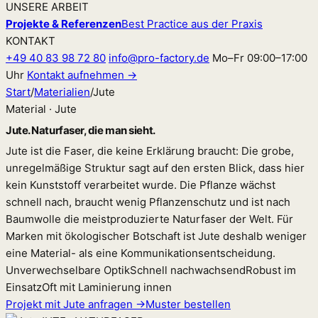
UNSERE ARBEIT
Projekte & Referenzen
Best Practice aus der Praxis
KONTAKT
+49 40 83 98 72 80
info@pro-factory.de
Mo–Fr 09:00–17:00
Uhr
Kontakt aufnehmen →
Start
/
Materialien
/
Jute
Material · Jute
Jute. Naturfaser, die man sieht.
Jute ist die Faser, die keine Erklärung braucht: Die grobe,
unregelmäßige Struktur sagt auf den ersten Blick, dass hier
kein Kunststoff verarbeitet wurde. Die Pflanze wächst
schnell nach, braucht wenig Pflanzenschutz und ist nach
Baumwolle die meistproduzierte Naturfaser der Welt. Für
Marken mit ökologischer Botschaft ist Jute deshalb weniger
eine Material- als eine Kommunikationsentscheidung.
Unverwechselbare Optik
Schnell nachwachsend
Robust im
Einsatz
Oft mit Laminierung innen
Projekt mit Jute anfragen →
Muster bestellen