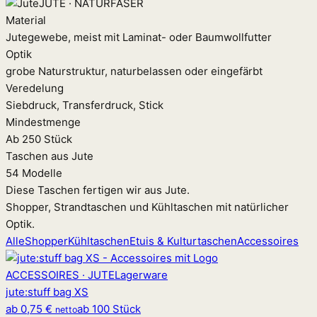
JUTE · NATURFASER
Material
Jutegewebe, meist mit Laminat- oder Baumwollfutter
Optik
grobe Naturstruktur, naturbelassen oder eingefärbt
Veredelung
Siebdruck, Transferdruck, Stick
Mindestmenge
Ab 250 Stück
Taschen aus Jute
54 Modelle
Diese Taschen fertigen wir aus Jute.
Shopper, Strandtaschen und Kühltaschen mit natürlicher
Optik.
Alle
Shopper
Kühltaschen
Etuis & Kulturtaschen
Accessoires
ACCESSOIRES · JUTE
Lagerware
jute
:
stuff bag XS
ab
0,75 €
ab 100 Stück
netto