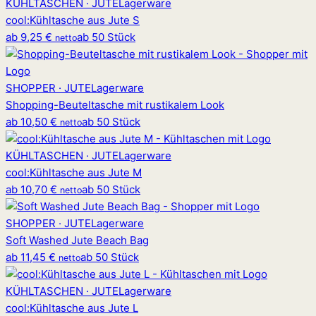
KÜHLTASCHEN · JUTE
Lagerware
cool
:
Kühltasche aus Jute S
ab
9,25 €
ab 50 Stück
netto
SHOPPER · JUTE
Lagerware
Shopping-Beuteltasche mit rustikalem Look
ab
10,50 €
ab 50 Stück
netto
KÜHLTASCHEN · JUTE
Lagerware
cool
:
Kühltasche aus Jute M
ab
10,70 €
ab 50 Stück
netto
SHOPPER · JUTE
Lagerware
Soft Washed Jute Beach Bag
ab
11,45 €
ab 50 Stück
netto
KÜHLTASCHEN · JUTE
Lagerware
cool
:
Kühltasche aus Jute L