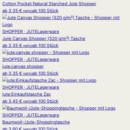
Cotton Pocket Natural Starched Jute Shopper
ab
3,35 €
ab 100 Stück
netto
SHOPPER · JUTE
Lagerware
Jute Canvas Shopper (320 g/m²) Tasche
ab
3,35 €
ab 100 Stück
netto
SHOPPER · JUTE
Lagerware
jute
:
canvas shopper
ab
3,35 €
ab 100 Stück
netto
SHOPPER · JUTE
Lagerware
jute
:
Einkaufstasche Zac
ab
3,45 €
ab 100 Stück
netto
SHOPPER · JUTE
Lagerware
Baumwoll-/Jute-Shoppingtasche
ab
3,60 €
ab 100 Stück
netto