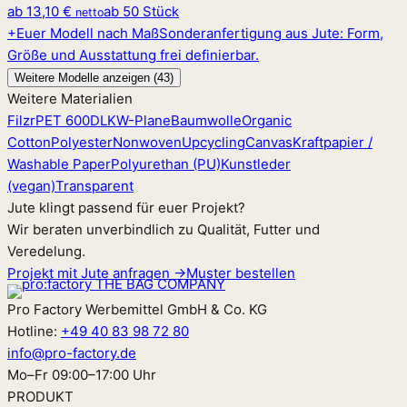
ab
13,10 €
ab 50 Stück
netto
+
Euer Modell nach Maß
Sonderanfertigung aus Jute: Form,
Größe und Ausstattung frei definierbar.
Weitere Modelle anzeigen (43)
Weitere Materialien
Filz
rPET 600D
LKW-Plane
Baumwolle
Organic
Cotton
Polyester
Nonwoven
Upcycling
Canvas
Kraftpapier /
Washable Paper
Polyurethan (PU)
Kunstleder
(vegan)
Transparent
Jute klingt passend für euer Projekt?
Wir beraten unverbindlich zu Qualität, Futter und
Veredelung.
Projekt mit Jute anfragen →
Muster bestellen
Pro Factory Werbemittel GmbH & Co. KG
Hotline:
+49 40 83 98 72 80
info@pro-factory.de
Mo–Fr 09:00–17:00 Uhr
PRODUKT