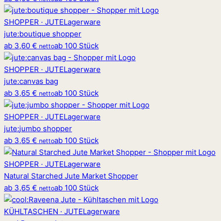
SHOPPER · JUTE
Lagerware
jute
:
boutique shopper
ab
3,60 €
ab 100 Stück
netto
SHOPPER · JUTE
Lagerware
jute
:
canvas bag
ab
3,65 €
ab 100 Stück
netto
SHOPPER · JUTE
Lagerware
jute
:
jumbo shopper
ab
3,65 €
ab 100 Stück
netto
SHOPPER · JUTE
Lagerware
Natural Starched Jute Market Shopper
ab
3,65 €
ab 100 Stück
netto
KÜHLTASCHEN · JUTE
Lagerware