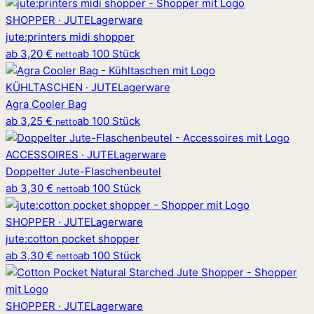
SHOPPER · JUTE
Lagerware
jute
:
printers midi shopper
ab
3,20 €
ab 100 Stück
netto
KÜHLTASCHEN · JUTE
Lagerware
Agra Cooler Bag
ab
3,25 €
ab 100 Stück
netto
ACCESSOIRES · JUTE
Lagerware
Doppelter Jute-Flaschenbeutel
ab
3,30 €
ab 100 Stück
netto
SHOPPER · JUTE
Lagerware
jute
:
cotton pocket shopper
ab
3,30 €
ab 100 Stück
netto
SHOPPER · JUTE
Lagerware