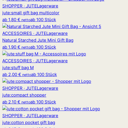
SHOPPER · JUTE
Lagerware
jute
:
small gift bag multicolor
ab
1,80 €
ab 100 Stück
netto
ACCESSOIRES · JUTE
Lagerware
Natural Starched Jute Mini Gift Bag
ab
1,90 €
ab 100 Stück
netto
ACCESSOIRES · JUTE
Lagerware
jute
:
stuff bag M
ab
2,00 €
ab 100 Stück
netto
SHOPPER · JUTE
Lagerware
jute
:
compact shopper
ab
2,10 €
ab 100 Stück
netto
SHOPPER · JUTE
Lagerware
jute
:
cotton pocket gift bag