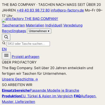
Zum
THE BAG COMPANY · TASCHEN NACH MASS SEIT ÜBER 20
Inhalt
JAHREN
+49 40 83 98 72 80
info@pro-factory.de
Mo–Fr 09–
springen
17 Uhr
Taschenarten
Materialien
Individuell
Veredelung
Recyclingbags
Unternehmen
▾
EN
Projekt anfragen
ÜBER PRO:FACTORY
The Bag Company. Seit über 20 Jahren entwickeln und
fertigen wir Taschen für Unternehmen.
Unsere Geschichte →
SO ARBEITEN WIR
Einsatzbereiche
Passende Modelle je Branche
Produktion
EU, Türkei & Asien im Vergleich
FAQ
Auflagen,
Muster, Lieferzeiten