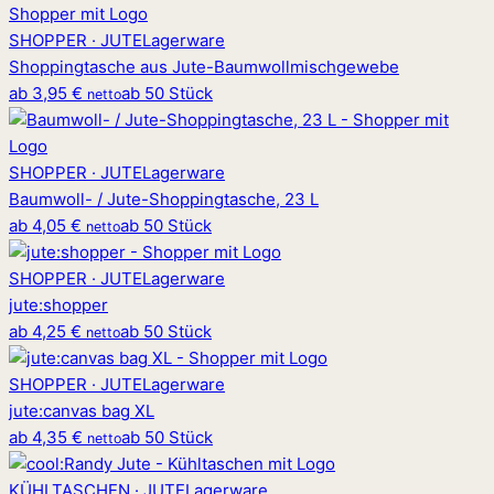
SHOPPER · JUTE
Lagerware
Shoppingtasche aus Jute-Baumwollmischgewebe
ab
3,95 €
ab 50 Stück
netto
SHOPPER · JUTE
Lagerware
Baumwoll- / Jute-Shoppingtasche, 23 L
ab
4,05 €
ab 50 Stück
netto
SHOPPER · JUTE
Lagerware
jute
:
shopper
ab
4,25 €
ab 50 Stück
netto
SHOPPER · JUTE
Lagerware
jute
:
canvas bag XL
ab
4,35 €
ab 50 Stück
netto
KÜHLTASCHEN · JUTE
Lagerware