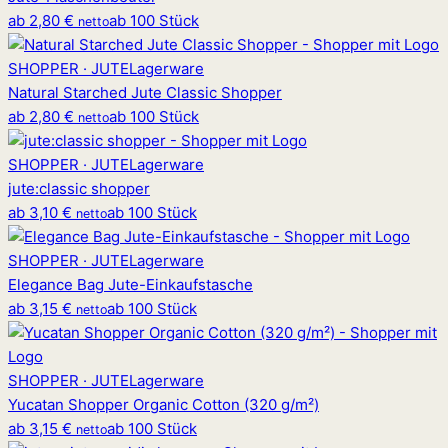
ab
2,80 €
ab 100 Stück
netto
SHOPPER · JUTE
Lagerware
Natural Starched Jute Classic Shopper
ab
2,80 €
ab 100 Stück
netto
SHOPPER · JUTE
Lagerware
jute
:
classic shopper
ab
3,10 €
ab 100 Stück
netto
SHOPPER · JUTE
Lagerware
Elegance Bag Jute-Einkaufstasche
ab
3,15 €
ab 100 Stück
netto
SHOPPER · JUTE
Lagerware
Yucatan Shopper Organic Cotton (320 g/m²)
ab
3,15 €
ab 100 Stück
netto