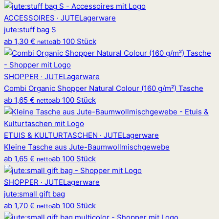
ACCESSOIRES · JUTE
Lagerware
jute
:
stuff bag S
ab
1,30 €
ab 100 Stück
netto
SHOPPER · JUTE
Lagerware
Combi Organic Shopper Natural Colour (160 g/m²) Tasche
ab
1,65 €
ab 100 Stück
netto
ETUIS & KULTURTASCHEN · JUTE
Lagerware
Kleine Tasche aus Jute-Baumwollmischgewebe
ab
1,65 €
ab 100 Stück
netto
SHOPPER · JUTE
Lagerware
jute
:
small gift bag
ab
1,70 €
ab 100 Stück
netto