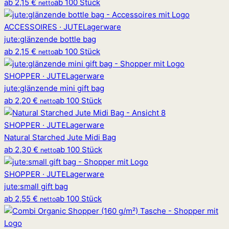
ab
2,15 €
ab 100 Stück
netto
ACCESSOIRES · JUTE
Lagerware
jute
:
glänzende bottle bag
ab
2,15 €
ab 100 Stück
netto
SHOPPER · JUTE
Lagerware
jute
:
glänzende mini gift bag
ab
2,20 €
ab 100 Stück
netto
SHOPPER · JUTE
Lagerware
Natural Starched Jute Midi Bag
ab
2,30 €
ab 100 Stück
netto
SHOPPER · JUTE
Lagerware
jute
:
small gift bag
ab
2,55 €
ab 100 Stück
netto