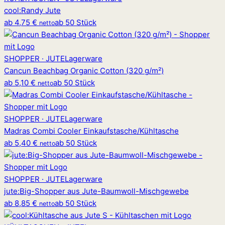
cool
:
Randy Jute
ab
4,75 €
ab 50 Stück
netto
SHOPPER · JUTE
Lagerware
Cancun Beachbag Organic Cotton (320 g/m²)
ab
5,10 €
ab 50 Stück
netto
SHOPPER · JUTE
Lagerware
Madras Combi Cooler Einkaufstasche/Kühltasche
ab
5,40 €
ab 50 Stück
netto
SHOPPER · JUTE
Lagerware
jute
:
Big-Shopper aus Jute-Baumwoll-Mischgewebe
ab
8,85 €
ab 50 Stück
netto