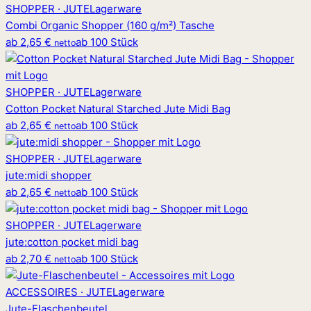
SHOPPER · JUTE
Lagerware
Combi Organic Shopper (160 g/m²) Tasche
ab
2,65 €
ab 100 Stück
netto
SHOPPER · JUTE
Lagerware
Cotton Pocket Natural Starched Jute Midi Bag
ab
2,65 €
ab 100 Stück
netto
SHOPPER · JUTE
Lagerware
jute
:
midi shopper
ab
2,65 €
ab 100 Stück
netto
SHOPPER · JUTE
Lagerware
jute
:
cotton pocket midi bag
ab
2,70 €
ab 100 Stück
netto
ACCESSOIRES · JUTE
Lagerware
Jute-Flaschenbeutel