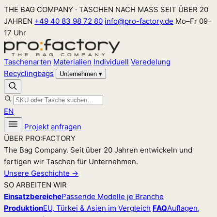
Zum
THE BAG COMPANY · TASCHEN NACH MASS SEIT ÜBER 20
Inhalt
JAHREN
+49 40 83 98 72 80
info@pro-factory.de
Mo–Fr 09–
springen
17 Uhr
Taschenarten
Materialien
Individuell
Veredelung
Recyclingbags
Unternehmen
▾
EN
Projekt anfragen
ÜBER PRO:FACTORY
The Bag Company. Seit über 20 Jahren entwickeln und
fertigen wir Taschen für Unternehmen.
Unsere Geschichte →
SO ARBEITEN WIR
Einsatzbereiche
Passende Modelle je Branche
Produktion
EU, Türkei & Asien im Vergleich
FAQ
Auflagen,