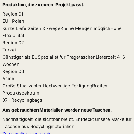
Produktion, die zu eurem Projekt passt.
Region 01
EU · Polen
Kurze Lieferzeiten & -wege
Kleine Mengen möglich
Hohe
Flexibilität
Region 02
Türkei
Günstiger als EU
Spezialist für Tragetaschen
Lieferzeit 4–6
Wochen
Region 03
Asien
Große Stückzahlen
Hochwertige Fertigung
Breites
Produktspektrum
07 · Recyclingbags
Aus gebrauchten Materialien werden neue Taschen.
Nachhaltigkeit, die sichtbar bleibt. Entdeckt unsere Marke für
Taschen aus Recyclingmaterialien.
Zu recyclingbags.de →