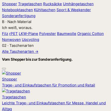
Shopper
Tragetaschen
Rucksäcke
Umhängetaschen
Notebooktaschen
Kühltaschen
Sport & Weekender
Sonderanfertigung
B · Nach Material
Ich weiß, woraus.
Filz
rPET
LKW-Plane
Polyester
Baumwolle
Organic Cotton
Nonwoven
Upcycling
02 · Taschenarten
Alle Taschenarten →
Vom Shopper bis zur Sonderanfertigung.
Shopper
Trage- und Einkaufstaschen für Promotion und Retail
Tragetaschen
Leichte Trage- und Einkaufstaschen für Messe, Handel und
Alltag