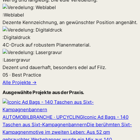
:
Weblabel
Dezente Kennzeichnung, an gewünschter Position angenäht.
:
Digitaldruck
4C-Druck auf robustem Planenmaterial.
:
Lasergravur
Dezent und dauerhaft, besonders edel auf Filz.
05 · Best Practice
Alle Projekte →
Ausgewählte Projekte aus der Praxis.
AUTOMOBILBRANCHE · UPCYCLING
Iconic Ad Bags - 140
Taschen aus Sixt-Kampagnenbannern
Die berühmten Sixt-
Kampagnenmotive im zweiten Leben: Aus 52 qm
gebrauchter Werbebanner wurde ein Mix aus 140