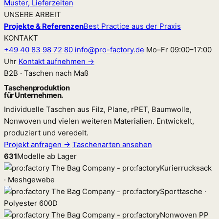
Muster, Lieferzeiten
UNSERE ARBEIT
Projekte & Referenzen
Best Practice aus der Praxis
KONTAKT
+49 40 83 98 72 80
info@pro-factory.de
Mo–Fr 09:00–17:00
Uhr
Kontakt aufnehmen →
B2B · Taschen nach Maß
Taschen­produktion
für Unternehmen.
Individuelle Taschen aus Filz, Plane, rPET, Baumwolle,
Nonwoven und vielen weiteren Materialien. Entwickelt,
produziert und veredelt.
Projekt anfragen →
Taschenarten ansehen
631
Modelle ab Lager
Kurierrucksack
· Meshgewebe
Sporttasche ·
Polyester 600D
Nonwoven PP