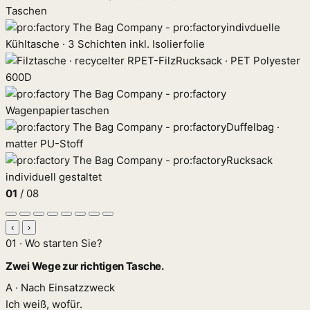
Taschen
indivduelle
Kühltasche · 3 Schichten inkl. Isolierfolie
Rucksack · PET Polyester
600D
Wagenpapiertaschen
Duffelbag ·
matter PU-Stoff
Rucksack
individuell gestaltet
01
/ 08
‹
›
01 · Wo starten Sie?
Zwei Wege zur richtigen Tasche.
A · Nach Einsatzzweck
Ich weiß, wofür.