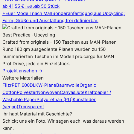
ab
41,55 €
ab 50 Stück
netto
+
Euer Modell nach Maß
Sonderanfertigung aus Upcycling:
Form, Größe und Ausstattung frei definierbar.
Best Practice · Upcycling
Crafted from originals - 150 Taschen aus MAN-Planen
Rund 180 qm ausgediente Planen wurden zu 150
nummerierten Taschen im Modell pro:cargo für MAN
ProfiDrive, jede ein Einzelstück.
Projekt ansehen →
Weitere Materialien
Filz
rPET 600D
LKW-Plane
Baumwolle
Organic
Cotton
Polyester
Nonwoven
Canvas
Jute
Kraftpapier /
Washable Paper
Polyurethan (PU)
Kunstleder
(vegan)
Transparent
Ihr habt Material mit Geschichte?
Schickt uns ein Foto. Wir sagen euch, was daraus werden
kann.