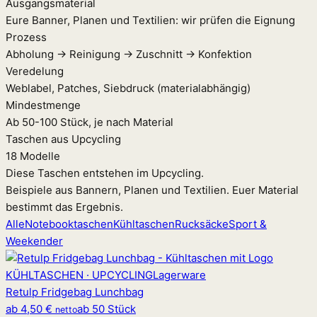
Ausgangsmaterial
Eure Banner, Planen und Textilien: wir prüfen die Eignung
Prozess
Abholung → Reinigung → Zuschnitt → Konfektion
Veredelung
Weblabel, Patches, Siebdruck (materialabhängig)
Mindestmenge
Ab 50-100 Stück, je nach Material
Taschen aus Upcycling
18 Modelle
Diese Taschen entstehen im Upcycling.
Beispiele aus Bannern, Planen und Textilien. Euer Material
bestimmt das Ergebnis.
Alle
Notebooktaschen
Kühltaschen
Rucksäcke
Sport &
Weekender
KÜHLTASCHEN · UPCYCLING
Lagerware
Retulp Fridgebag Lunchbag
ab
4,50 €
ab 50 Stück
netto