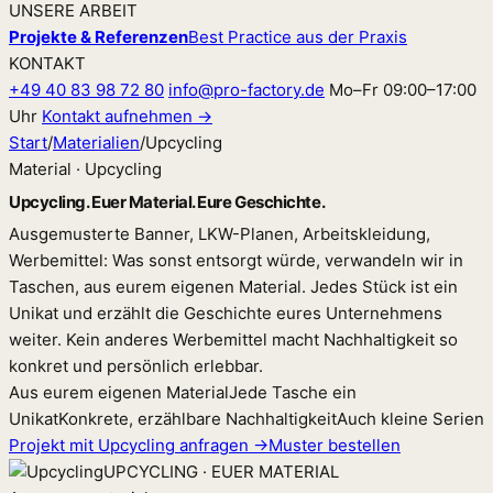
UNSERE ARBEIT
Projekte & Referenzen
Best Practice aus der Praxis
KONTAKT
+49 40 83 98 72 80
info@pro-factory.de
Mo–Fr 09:00–17:00
Uhr
Kontakt aufnehmen →
Start
/
Materialien
/
Upcycling
Material · Upcycling
Upcycling. Euer Material. Eure Geschichte.
Ausgemusterte Banner, LKW-Planen, Arbeitskleidung,
Werbemittel: Was sonst entsorgt würde, verwandeln wir in
Taschen, aus eurem eigenen Material. Jedes Stück ist ein
Unikat und erzählt die Geschichte eures Unternehmens
weiter. Kein anderes Werbemittel macht Nachhaltigkeit so
konkret und persönlich erlebbar.
Aus eurem eigenen Material
Jede Tasche ein
Unikat
Konkrete, erzählbare Nachhaltigkeit
Auch kleine Serien
Projekt mit Upcycling anfragen →
Muster bestellen
UPCYCLING · EUER MATERIAL