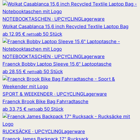
NOTEBOOKTASCHEN · UPCYCLING
Lagerware
Wolkat Casablanca 15,6 inch Recycled Textile Laptop Bag
ab
12,95 €
ab 50 Stück
netto
NOTEBOOKTASCHEN · UPCYCLING
Lagerware
Fraenck Bobby Laptop Sleeve 15,6" Laptoptasche
ab
28,55 €
ab 50 Stück
netto
SPORT & WEEKENDER · UPCYCLING
Lagerware
Fraenck Brook Bike Bag Fahrradtasche
ab
33,75 €
ab 50 Stück
netto
RUCKSÄCKE · UPCYCLING
Lagerware
Fraenck James Backpack 17" Rucksack