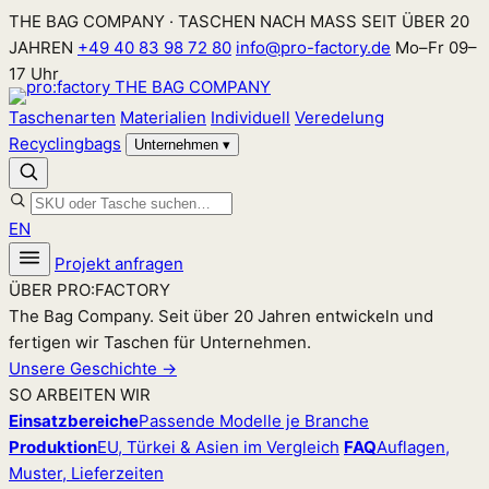
Zum
THE BAG COMPANY · TASCHEN NACH MASS SEIT ÜBER 20
Inhalt
JAHREN
+49 40 83 98 72 80
info@pro-factory.de
Mo–Fr 09–
springen
17 Uhr
Taschenarten
Materialien
Individuell
Veredelung
Recyclingbags
Unternehmen
▾
EN
Projekt anfragen
ÜBER PRO:FACTORY
The Bag Company. Seit über 20 Jahren entwickeln und
fertigen wir Taschen für Unternehmen.
Unsere Geschichte →
SO ARBEITEN WIR
Einsatzbereiche
Passende Modelle je Branche
Produktion
EU, Türkei & Asien im Vergleich
FAQ
Auflagen,
Muster, Lieferzeiten