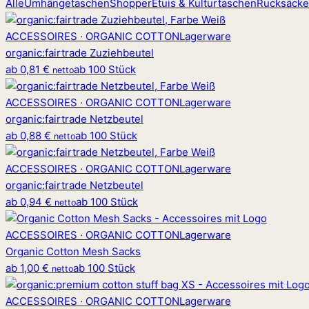
Alle
Umhängetaschen
Shopper
Etuis & Kulturtaschen
Rucksäcke
ACCESSOIRES · ORGANIC COTTON
Lagerware
organic
:
fairtrade Zuziehbeutel
ab
0,81 €
ab 100 Stück
netto
ACCESSOIRES · ORGANIC COTTON
Lagerware
organic
:
fairtrade Netzbeutel
ab
0,88 €
ab 100 Stück
netto
ACCESSOIRES · ORGANIC COTTON
Lagerware
organic
:
fairtrade Netzbeutel
ab
0,94 €
ab 100 Stück
netto
ACCESSOIRES · ORGANIC COTTON
Lagerware
Organic Cotton Mesh Sacks
ab
1,00 €
ab 100 Stück
netto
ACCESSOIRES · ORGANIC COTTON
Lagerware