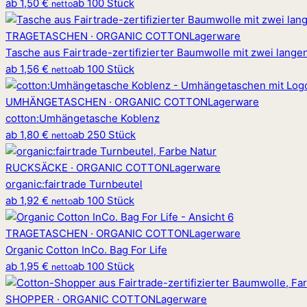
ab
1,50 €
ab 100 Stück
netto
TRAGETASCHEN · ORGANIC COTTON
Lagerware
Tasche aus Fairtrade-zertifizierter Baumwolle mit zwei lange
ab
1,56 €
ab 100 Stück
netto
UMHÄNGETASCHEN · ORGANIC COTTON
Lagerware
cotton
:
Umhängetasche Koblenz
ab
1,80 €
ab 250 Stück
netto
RUCKSÄCKE · ORGANIC COTTON
Lagerware
organic
:
fairtrade Turnbeutel
ab
1,92 €
ab 100 Stück
netto
TRAGETASCHEN · ORGANIC COTTON
Lagerware
Organic Cotton InCo. Bag For Life
ab
1,95 €
ab 100 Stück
netto
SHOPPER · ORGANIC COTTON
Lagerware