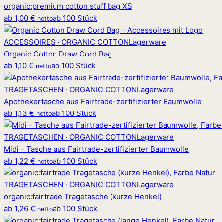
organic
:
premium cotton stuff bag XS
ab
1,00 €
ab 100 Stück
netto
ACCESSOIRES · ORGANIC COTTON
Lagerware
Organic Cotton Draw Cord Bag
ab
1,10 €
ab 100 Stück
netto
TRAGETASCHEN · ORGANIC COTTON
Lagerware
Apothekertasche aus Fairtrade-zertifizierter Baumwolle
ab
1,13 €
ab 100 Stück
netto
TRAGETASCHEN · ORGANIC COTTON
Lagerware
Midi - Tasche aus Fairtrade-zertifizierter Baumwolle
ab
1,22 €
ab 100 Stück
netto
TRAGETASCHEN · ORGANIC COTTON
Lagerware
organic
:
fairtrade Tragetasche (kurze Henkel)
ab
1,26 €
ab 100 Stück
netto