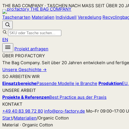
Zum
THE BAG COMPANY · TASCHEN NACH MASS SEIT ÜBER 20 
Inhalt
Taschenarten
Materialien
Individuell
Veredelung
Recyclingba
springen
EN
Projekt anfragen
ÜBER PRO:FACTORY
The Bag Company. Seit über 20 Jahren entwickeln und fertig
Unsere Geschichte →
SO ARBEITEN WIR
Einsatzbereiche
Passende Modelle je Branche
Produktion
EU,
UNSERE ARBEIT
Projekte & Referenzen
Best Practice aus der Praxis
KONTAKT
+49 40 83 98 72 80
info@pro-factory.de
Mo–Fr 09:00–17:00 U
Start
/
Materialien
/
Organic Cotton
Material · Organic Cotton