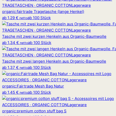
TRAGETASCHEN · ORGANIC COTTON
Lagerware
organic
:
fairtrade Tragetasche (lange Henkel)
ab
1,29 €
ab 100 Stück
netto
TRAGETASCHEN · ORGANIC COTTON
Lagerware
Tasche mit zwei kurzen Henkeln aus Organic-Baumwolle
ab
1,34 €
ab 100 Stück
netto
TRAGETASCHEN · ORGANIC COTTON
Lagerware
Tasche mit zwei langen Henkeln aus Organic-Baumwolle
ab
1,37 €
ab 100 Stück
netto
ACCESSOIRES · ORGANIC COTTON
Lagerware
organic
:
Fairtrade Mesh Bag Natur
ab
1,45 €
ab 100 Stück
netto
ACCESSOIRES · ORGANIC COTTON
Lagerware
organic
:
premium cotton stuff bag S