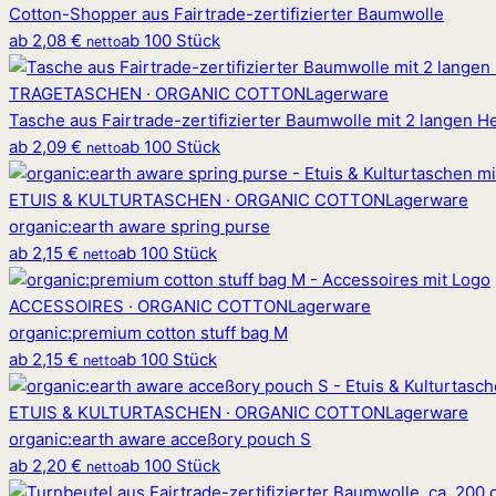
Cotton-Shopper aus Fairtrade-zertifizierter Baumwolle
ab
2,08 €
ab 100 Stück
netto
TRAGETASCHEN · ORGANIC COTTON
Lagerware
Tasche aus Fairtrade-zertifizierter Baumwolle mit 2 langen H
ab
2,09 €
ab 100 Stück
netto
ETUIS & KULTURTASCHEN · ORGANIC COTTON
Lagerware
organic
:
earth aware spring purse
ab
2,15 €
ab 100 Stück
netto
ACCESSOIRES · ORGANIC COTTON
Lagerware
organic
:
premium cotton stuff bag M
ab
2,15 €
ab 100 Stück
netto
ETUIS & KULTURTASCHEN · ORGANIC COTTON
Lagerware
organic
:
earth aware acceßory pouch S
ab
2,20 €
ab 100 Stück
netto