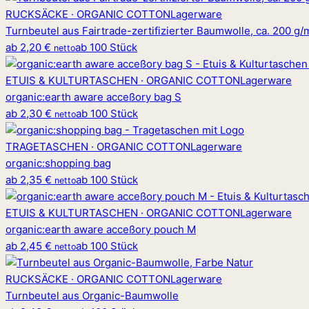
RUCKSÄCKE · ORGANIC COTTON
Lagerware
Turnbeutel aus Fairtrade-zertifizierter Baumwolle, ca. 200 g/
ab
2,20 €
ab 100 Stück
netto
ETUIS & KULTURTASCHEN · ORGANIC COTTON
Lagerware
organic
:
earth aware acceßory bag S
ab
2,30 €
ab 100 Stück
netto
TRAGETASCHEN · ORGANIC COTTON
Lagerware
organic
:
shopping bag
ab
2,35 €
ab 100 Stück
netto
ETUIS & KULTURTASCHEN · ORGANIC COTTON
Lagerware
organic
:
earth aware acceßory pouch M
ab
2,45 €
ab 100 Stück
netto
RUCKSÄCKE · ORGANIC COTTON
Lagerware
Turnbeutel aus Organic-Baumwolle