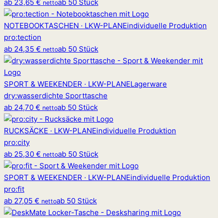
ab
23,65 €
ab 50 Stück
netto
NOTEBOOKTASCHEN · LKW-PLANE
individuelle Produktion
pro
:
tection
ab
24,35 €
ab 50 Stück
netto
SPORT & WEEKENDER · LKW-PLANE
Lagerware
dry
:
wasserdichte Sporttasche
ab
24,70 €
ab 50 Stück
netto
RUCKSÄCKE · LKW-PLANE
individuelle Produktion
pro
:
city
ab
25,30 €
ab 50 Stück
netto
SPORT & WEEKENDER · LKW-PLANE
individuelle Produktion
pro
:
fit
ab
27,05 €
ab 50 Stück
netto