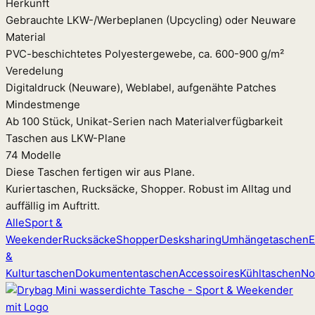
Herkunft
Gebrauchte LKW-/Werbeplanen (Upcycling) oder Neuware
Material
PVC-beschichtetes Polyestergewebe, ca. 600-900 g/m²
Veredelung
Digitaldruck (Neuware), Weblabel, aufgenähte Patches
Mindestmenge
Ab 100 Stück, Unikat-Serien nach Materialverfügbarkeit
Taschen aus LKW-Plane
74 Modelle
Diese Taschen fertigen wir aus Plane.
Kuriertaschen, Rucksäcke, Shopper. Robust im Alltag und
auffällig im Auftritt.
Alle
Sport &
Weekender
Rucksäcke
Shopper
Desksharing
Umhängetaschen
E
&
Kulturtaschen
Dokumententaschen
Accessoires
Kühltaschen
No