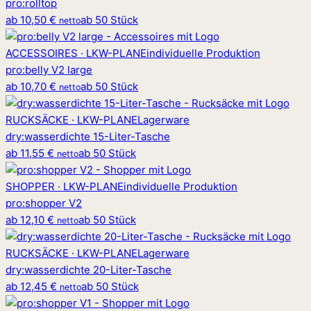
pro
:
rolltop
ab
10,50 €
ab 50 Stück
netto
ACCESSOIRES · LKW-PLANE
individuelle Produktion
pro
:
belly V2 large
ab
10,70 €
ab 50 Stück
netto
RUCKSÄCKE · LKW-PLANE
Lagerware
dry
:
wasserdichte 15-Liter-Tasche
ab
11,55 €
ab 50 Stück
netto
SHOPPER · LKW-PLANE
individuelle Produktion
pro
:
shopper V2
ab
12,10 €
ab 50 Stück
netto
RUCKSÄCKE · LKW-PLANE
Lagerware
dry
:
wasserdichte 20-Liter-Tasche
ab
12,45 €
ab 50 Stück
netto