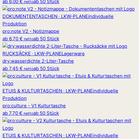
ab
6,00 €
ab 50 Stück
netto
DOKUMENTENTASCHEN · LKW-PLANE
individuelle
Produktion
pro
:
note V2 - Notizmappe
ab
6,70 €
ab 50 Stück
netto
RUCKSÄCKE · LKW-PLANE
Lagerware
dry
:
wasserdichte 2-Liter-Tasche
ab
7,45 €
ab 50 Stück
netto
ETUIS & KULTURTASCHEN · LKW-PLANE
individuelle
Produktion
pro
:
culture - V1 Kulturtasche
ab
7,70 €
ab 50 Stück
netto
ETUIS & KULTURTASCHEN · LKW-PLANE
individuelle