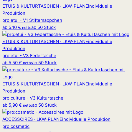
ETUIS & KULTURTASCHEN · LKW-PLANE
individuelle
Produktion
pro
:
etui - V1 Stiftemäppchen
ab
5,10 €
ab 50 Stück
netto
ETUIS & KULTURTASCHEN · LKW-PLANE
individuelle
Produktion
pro
:
etui - V3 Federtasche
ab
5,50 €
ab 50 Stück
netto
ETUIS & KULTURTASCHEN · LKW-PLANE
individuelle
Produktion
pro
:
culture - V3 Kulturtasche
ab
5,90 €
ab 50 Stück
netto
ACCESSOIRES · LKW-PLANE
individuelle Produktion
pro
:
cosmetic