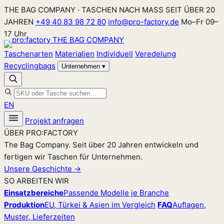
Zum
THE BAG COMPANY · TASCHEN NACH MASS SEIT ÜBER 20
Inhalt
JAHREN
+49 40 83 98 72 80
info@pro-factory.de
Mo–Fr 09–
springen
17 Uhr
Taschenarten
Materialien
Individuell
Veredelung
Recyclingbags
Unternehmen
▾
EN
Projekt anfragen
ÜBER PRO:FACTORY
The Bag Company. Seit über 20 Jahren entwickeln und
fertigen wir Taschen für Unternehmen.
Unsere Geschichte →
SO ARBEITEN WIR
Einsatzbereiche
Passende Modelle je Branche
Produktion
EU, Türkei & Asien im Vergleich
FAQ
Auflagen,
Muster, Lieferzeiten