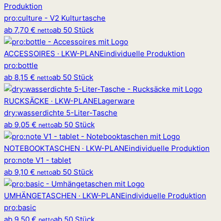
Produktion
pro
:
culture - V2 Kulturtasche
ab
7,70 €
ab 50 Stück
netto
ACCESSOIRES · LKW-PLANE
individuelle Produktion
pro
:
bottle
ab
8,15 €
ab 50 Stück
netto
RUCKSÄCKE · LKW-PLANE
Lagerware
dry
:
wasserdichte 5-Liter-Tasche
ab
9,05 €
ab 50 Stück
netto
NOTEBOOKTASCHEN · LKW-PLANE
individuelle Produktion
pro
:
note V1 - tablet
ab
9,10 €
ab 50 Stück
netto
UMHÄNGETASCHEN · LKW-PLANE
individuelle Produktion
pro
:
basic
ab
9,50 €
ab 50 Stück
netto