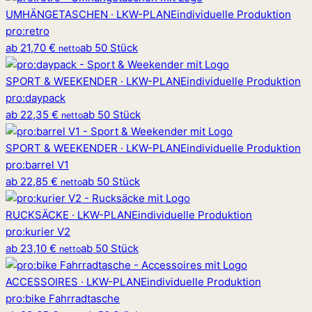
UMHÄNGETASCHEN · LKW-PLANE
individuelle Produktion
pro
:
retro
ab
21,70 €
ab 50 Stück
netto
SPORT & WEEKENDER · LKW-PLANE
individuelle Produktion
pro
:
daypack
ab
22,35 €
ab 50 Stück
netto
SPORT & WEEKENDER · LKW-PLANE
individuelle Produktion
pro
:
barrel V1
ab
22,85 €
ab 50 Stück
netto
RUCKSÄCKE · LKW-PLANE
individuelle Produktion
pro
:
kurier V2
ab
23,10 €
ab 50 Stück
netto
ACCESSOIRES · LKW-PLANE
individuelle Produktion
pro
:
bike Fahrradtasche