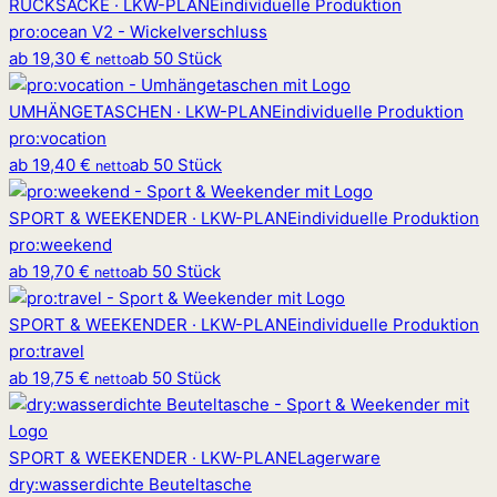
RUCKSÄCKE · LKW-PLANE
individuelle Produktion
pro
:
ocean V2 - Wickelverschluss
ab
19,30 €
ab 50 Stück
netto
UMHÄNGETASCHEN · LKW-PLANE
individuelle Produktion
pro
:
vocation
ab
19,40 €
ab 50 Stück
netto
SPORT & WEEKENDER · LKW-PLANE
individuelle Produktion
pro
:
weekend
ab
19,70 €
ab 50 Stück
netto
SPORT & WEEKENDER · LKW-PLANE
individuelle Produktion
pro
:
travel
ab
19,75 €
ab 50 Stück
netto
SPORT & WEEKENDER · LKW-PLANE
Lagerware
dry
:
wasserdichte Beuteltasche