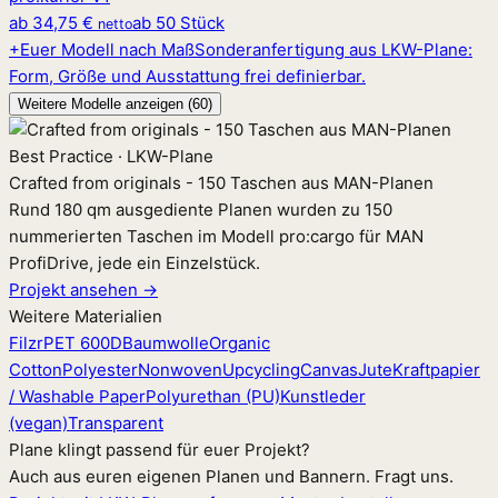
ab
34,75 €
ab 50 Stück
netto
+
Euer Modell nach Maß
Sonderanfertigung aus LKW-Plane:
Form, Größe und Ausstattung frei definierbar.
Weitere Modelle anzeigen (60)
Best Practice · LKW-Plane
Crafted from originals - 150 Taschen aus MAN-Planen
Rund 180 qm ausgediente Planen wurden zu 150
nummerierten Taschen im Modell pro:cargo für MAN
ProfiDrive, jede ein Einzelstück.
Projekt ansehen →
Weitere Materialien
Filz
rPET 600D
Baumwolle
Organic
Cotton
Polyester
Nonwoven
Upcycling
Canvas
Jute
Kraftpapier
/ Washable Paper
Polyurethan (PU)
Kunstleder
(vegan)
Transparent
Plane klingt passend für euer Projekt?
Auch aus euren eigenen Planen und Bannern. Fragt uns.