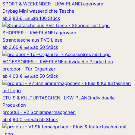
SPORT & WEEKENDER · LKW-PLANE
Lagerware
Drybag Mini wasserdichte Tasche
ab
2,80 €
ab 100 Stück
netto
SHOPPER · LKW-PLANE
Lagerware
Strandtasche aus PVC Liese
ab
3,60 €
ab 50 Stück
netto
ACCESSOIRES · LKW-PLANE
individuelle Produktion
pro
:
door - Tür-Organizer
ab
4,03 €
ab 50 Stück
netto
ETUIS & KULTURTASCHEN · LKW-PLANE
individuelle
Produktion
pro
:
etui - V2 Schlampermäppchen
ab
4,90 €
ab 50 Stück
netto