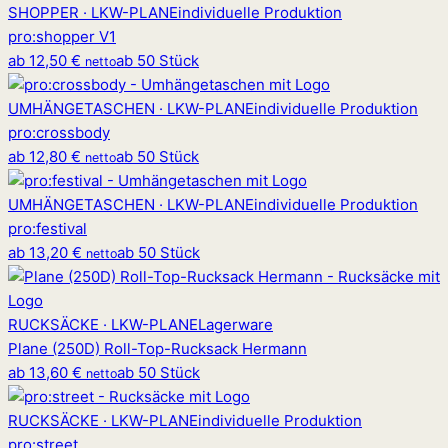
SHOPPER · LKW-PLANE
individuelle Produktion
pro
:
shopper V1
ab
12,50 €
ab 50 Stück
netto
UMHÄNGETASCHEN · LKW-PLANE
individuelle Produktion
pro
:
crossbody
ab
12,80 €
ab 50 Stück
netto
UMHÄNGETASCHEN · LKW-PLANE
individuelle Produktion
pro
:
festival
ab
13,20 €
ab 50 Stück
netto
RUCKSÄCKE · LKW-PLANE
Lagerware
Plane (250D) Roll-Top-Rucksack Hermann
ab
13,60 €
ab 50 Stück
netto
RUCKSÄCKE · LKW-PLANE
individuelle Produktion
pro
:
street