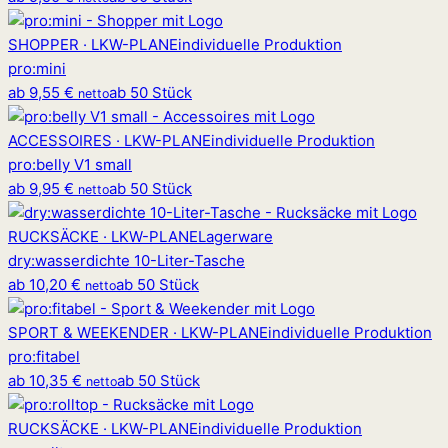
SHOPPER · LKW-PLANE
individuelle Produktion
pro
:
mini
ab
9,55 €
ab 50 Stück
netto
ACCESSOIRES · LKW-PLANE
individuelle Produktion
pro
:
belly V1 small
ab
9,95 €
ab 50 Stück
netto
RUCKSÄCKE · LKW-PLANE
Lagerware
dry
:
wasserdichte 10-Liter-Tasche
ab
10,20 €
ab 50 Stück
netto
SPORT & WEEKENDER · LKW-PLANE
individuelle Produktion
pro
:
fitabel
ab
10,35 €
ab 50 Stück
netto
RUCKSÄCKE · LKW-PLANE
individuelle Produktion