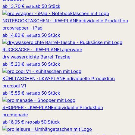
ab
13,70 €
ab 50 Stück
netto
NOTEBOOKTASCHEN · LKW-PLANE
individuelle Produktion
pro
:
wrapper - iPad
ab
14,80 €
ab 50 Stück
netto
RUCKSÄCKE · LKW-PLANE
Lagerware
dry
:
wasserdichte Barrel-Tasche
ab
15,20 €
ab 50 Stück
netto
KÜHLTASCHEN · LKW-PLANE
individuelle Produktion
pro
:
cool V1
ab
15,55 €
ab 50 Stück
netto
SHOPPER · LKW-PLANE
individuelle Produktion
pro
:
menade
ab
16,05 €
ab 50 Stück
netto