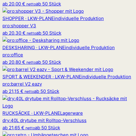
ab
20,00 €
ab 50 Stück
netto
SHOPPER · LKW-PLANE
individuelle Produktion
pro
:
shopper V3
ab
20,30 €
ab 50 Stück
netto
DESKSHARING · LKW-PLANE
individuelle Produktion
pro
:
office
ab
20,80 €
ab 50 Stück
netto
SPORT & WEEKENDER · LKW-PLANE
individuelle Produktion
pro
:
barrel V2 eazy
ab
21,15 €
ab 50 Stück
netto
RUCKSÄCKE · LKW-PLANE
Lagerware
dry
:
40L drytube mit Rolltop-Verschluss
ab
21,65 €
ab 50 Stück
netto