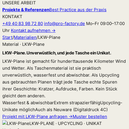
UNSERE ARBEIT
Projekte & Referenzen
Best Practice aus der Praxis
KONTAKT
+49 40 83 98 72 80
info@pro-factory.de
Mo–Fr 09:00–17:00
Uhr
Kontakt aufnehmen →
Start
/
Materialien
/
LKW-Plane
Material · LKW-Plane
LKW-Plane. Unverwüstlich, und jede Tasche ein Unikat.
LKW-Plane ist gemacht für hunderttausende Kilometer Wind
und Wetter. Als Taschenmaterial ist sie praktisch
unverwüstlich, wasserfest und abwischbar. Als Upcycling
aus gebrauchten Planen trägt jede Tasche echte Spuren
ihrer Geschichte: Kratzer, Aufdrucke, Farben. Kein Stück
gleicht dem anderen.
Wasserfest & abwischbar
Extrem strapazierfähig
Upcycling-
Unikate möglich
Auch als Neuware (Digitaldruck 4C)
Projekt mit LKW-Plane anfragen →
Muster bestellen
LKW-PLANE · UPCYCLING · UNIKAT