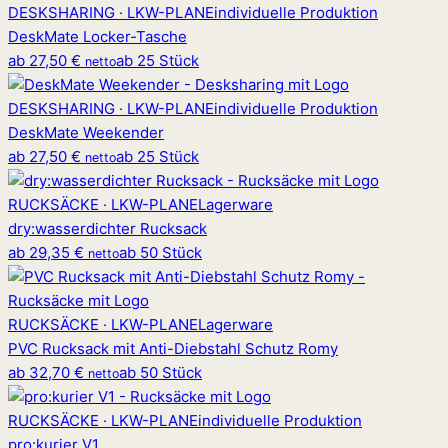
DESKSHARING · LKW-PLANE
individuelle Produktion
DeskMate Locker-Tasche
ab
27,50 €
ab 25 Stück
netto
DESKSHARING · LKW-PLANE
individuelle Produktion
DeskMate Weekender
ab
27,50 €
ab 25 Stück
netto
RUCKSÄCKE · LKW-PLANE
Lagerware
dry
:
wasserdichter Rucksack
ab
29,35 €
ab 50 Stück
netto
RUCKSÄCKE · LKW-PLANE
Lagerware
PVC Rucksack mit Anti-Diebstahl Schutz Romy
ab
32,70 €
ab 50 Stück
netto
RUCKSÄCKE · LKW-PLANE
individuelle Produktion
pro
:
kurier V1