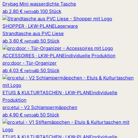
Drybag Mini wasserdichte Tasche
ab
2,80 €
ab 100 Stück
netto
SHOPPER · LKW-PLANE
Lagerware
Strandtasche aus PVC Liese
ab
3,60 €
ab 50 Stück
netto
ACCESSOIRES · LKW-PLANE
individuelle Produktion
pro
:
door - Tür-Organizer
ab
4,03 €
ab 50 Stück
netto
ETUIS & KULTURTASCHEN · LKW-PLANE
individuelle
Produktion
pro
:
etui - V2 Schlampermäppchen
ab
4,90 €
ab 50 Stück
netto
ETUIS & KULTURTASCHEN · LKW-PLANE
individuelle