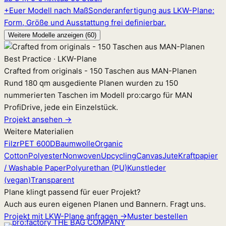
+
Euer Modell nach Maß
Sonderanfertigung aus LKW-Plane:
Form, Größe und Ausstattung frei definierbar.
Weitere Modelle anzeigen (60)
Best Practice · LKW-Plane
Crafted from originals - 150 Taschen aus MAN-Planen
Rund 180 qm ausgediente Planen wurden zu 150
nummerierten Taschen im Modell pro:cargo für MAN
ProfiDrive, jede ein Einzelstück.
Projekt ansehen →
Weitere Materialien
Filz
rPET 600D
Baumwolle
Organic
Cotton
Polyester
Nonwoven
Upcycling
Canvas
Jute
Kraftpapier
/ Washable Paper
Polyurethan (PU)
Kunstleder
(vegan)
Transparent
Plane klingt passend für euer Projekt?
Auch aus euren eigenen Planen und Bannern. Fragt uns.
Projekt mit LKW-Plane anfragen →
Muster bestellen