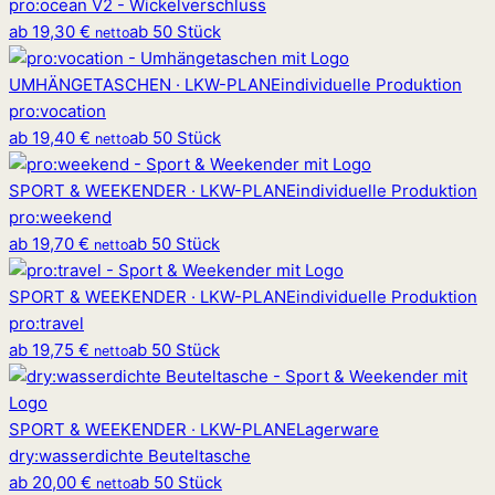
pro
:
ocean V2 - Wickelverschluss
ab
19,30 €
ab 50 Stück
netto
UMHÄNGETASCHEN · LKW-PLANE
individuelle Produktion
pro
:
vocation
ab
19,40 €
ab 50 Stück
netto
SPORT & WEEKENDER · LKW-PLANE
individuelle Produktion
pro
:
weekend
ab
19,70 €
ab 50 Stück
netto
SPORT & WEEKENDER · LKW-PLANE
individuelle Produktion
pro
:
travel
ab
19,75 €
ab 50 Stück
netto
SPORT & WEEKENDER · LKW-PLANE
Lagerware
dry
:
wasserdichte Beuteltasche
ab
20,00 €
ab 50 Stück
netto