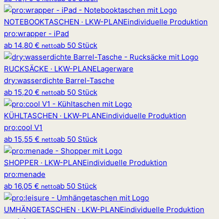
NOTEBOOKTASCHEN · LKW-PLANE
individuelle Produktion
pro
:
wrapper - iPad
ab
14,80 €
ab 50 Stück
netto
RUCKSÄCKE · LKW-PLANE
Lagerware
dry
:
wasserdichte Barrel-Tasche
ab
15,20 €
ab 50 Stück
netto
KÜHLTASCHEN · LKW-PLANE
individuelle Produktion
pro
:
cool V1
ab
15,55 €
ab 50 Stück
netto
SHOPPER · LKW-PLANE
individuelle Produktion
pro
:
menade
ab
16,05 €
ab 50 Stück
netto
UMHÄNGETASCHEN · LKW-PLANE
individuelle Produktion