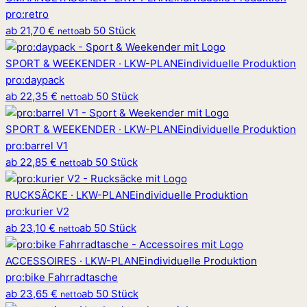
pro
:
retro
ab
21,70 €
ab 50 Stück
netto
SPORT & WEEKENDER · LKW-PLANE
individuelle Produktion
pro
:
daypack
ab
22,35 €
ab 50 Stück
netto
SPORT & WEEKENDER · LKW-PLANE
individuelle Produktion
pro
:
barrel V1
ab
22,85 €
ab 50 Stück
netto
RUCKSÄCKE · LKW-PLANE
individuelle Produktion
pro
:
kurier V2
ab
23,10 €
ab 50 Stück
netto
ACCESSOIRES · LKW-PLANE
individuelle Produktion
pro
:
bike Fahrradtasche
ab
23,65 €
ab 50 Stück
netto