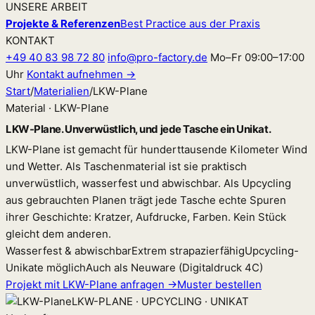
UNSERE ARBEIT
Projekte & Referenzen
Best Practice aus der Praxis
KONTAKT
+49 40 83 98 72 80
info@pro-factory.de
Mo–Fr 09:00–17:00
Uhr
Kontakt aufnehmen →
Start
/
Materialien
/
LKW-Plane
Material · LKW-Plane
LKW-Plane. Unverwüstlich, und jede Tasche ein Unikat.
LKW-Plane ist gemacht für hunderttausende Kilometer Wind
und Wetter. Als Taschenmaterial ist sie praktisch
unverwüstlich, wasserfest und abwischbar. Als Upcycling
aus gebrauchten Planen trägt jede Tasche echte Spuren
ihrer Geschichte: Kratzer, Aufdrucke, Farben. Kein Stück
gleicht dem anderen.
Wasserfest & abwischbar
Extrem strapazierfähig
Upcycling-
Unikate möglich
Auch als Neuware (Digitaldruck 4C)
Projekt mit LKW-Plane anfragen →
Muster bestellen
LKW-PLANE · UPCYCLING · UNIKAT