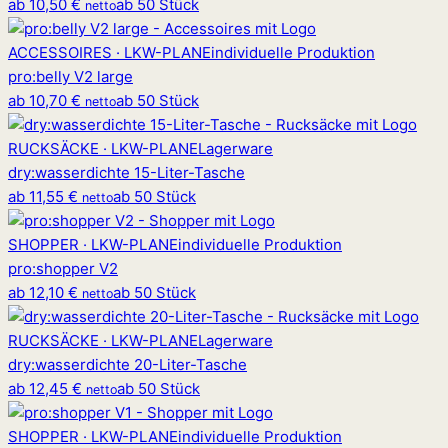
ab
10,50 €
ab 50 Stück
netto
ACCESSOIRES · LKW-PLANE
individuelle Produktion
pro
:
belly V2 large
ab
10,70 €
ab 50 Stück
netto
RUCKSÄCKE · LKW-PLANE
Lagerware
dry
:
wasserdichte 15-Liter-Tasche
ab
11,55 €
ab 50 Stück
netto
SHOPPER · LKW-PLANE
individuelle Produktion
pro
:
shopper V2
ab
12,10 €
ab 50 Stück
netto
RUCKSÄCKE · LKW-PLANE
Lagerware
dry
:
wasserdichte 20-Liter-Tasche
ab
12,45 €
ab 50 Stück
netto
SHOPPER · LKW-PLANE
individuelle Produktion