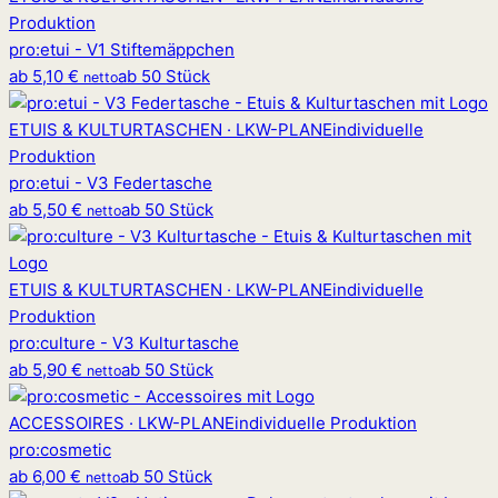
Produktion
pro
:
etui - V1 Stiftemäppchen
ab
5,10 €
ab 50 Stück
netto
ETUIS & KULTURTASCHEN · LKW-PLANE
individuelle
Produktion
pro
:
etui - V3 Federtasche
ab
5,50 €
ab 50 Stück
netto
ETUIS & KULTURTASCHEN · LKW-PLANE
individuelle
Produktion
pro
:
culture - V3 Kulturtasche
ab
5,90 €
ab 50 Stück
netto
ACCESSOIRES · LKW-PLANE
individuelle Produktion
pro
:
cosmetic
ab
6,00 €
ab 50 Stück
netto