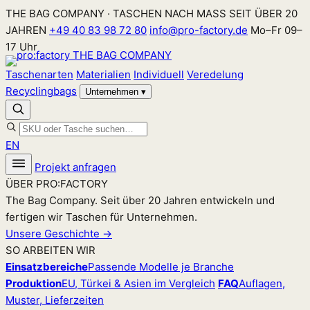
Zum
THE BAG COMPANY · TASCHEN NACH MASS SEIT ÜBER 20
Inhalt
JAHREN
+49 40 83 98 72 80
info@pro-factory.de
Mo–Fr 09–
springen
17 Uhr
Taschenarten
Materialien
Individuell
Veredelung
Recyclingbags
Unternehmen
▾
EN
Projekt anfragen
ÜBER PRO:FACTORY
The Bag Company. Seit über 20 Jahren entwickeln und
fertigen wir Taschen für Unternehmen.
Unsere Geschichte →
SO ARBEITEN WIR
Einsatzbereiche
Passende Modelle je Branche
Produktion
EU, Türkei & Asien im Vergleich
FAQ
Auflagen,
Muster, Lieferzeiten