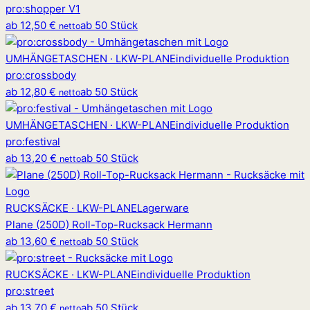
pro
:
shopper V1
ab
12,50 €
ab 50 Stück
netto
UMHÄNGETASCHEN · LKW-PLANE
individuelle Produktion
pro
:
crossbody
ab
12,80 €
ab 50 Stück
netto
UMHÄNGETASCHEN · LKW-PLANE
individuelle Produktion
pro
:
festival
ab
13,20 €
ab 50 Stück
netto
RUCKSÄCKE · LKW-PLANE
Lagerware
Plane (250D) Roll-Top-Rucksack Hermann
ab
13,60 €
ab 50 Stück
netto
RUCKSÄCKE · LKW-PLANE
individuelle Produktion
pro
:
street
ab
13,70 €
ab 50 Stück
netto