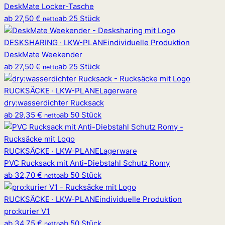
DeskMate Locker-Tasche
ab
27,50 €
ab 25 Stück
netto
DESKSHARING · LKW-PLANE
individuelle Produktion
DeskMate Weekender
ab
27,50 €
ab 25 Stück
netto
RUCKSÄCKE · LKW-PLANE
Lagerware
dry
:
wasserdichter Rucksack
ab
29,35 €
ab 50 Stück
netto
RUCKSÄCKE · LKW-PLANE
Lagerware
PVC Rucksack mit Anti-Diebstahl Schutz Romy
ab
32,70 €
ab 50 Stück
netto
RUCKSÄCKE · LKW-PLANE
individuelle Produktion
pro
:
kurier V1
ab
34,75 €
ab 50 Stück
netto