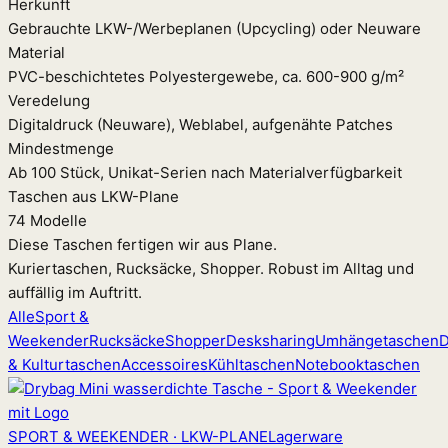
Herkunft
Gebrauchte LKW-/Werbeplanen (Upcycling) oder Neuware
Material
PVC-beschichtetes Polyestergewebe, ca. 600-900 g/m²
Veredelung
Digitaldruck (Neuware), Weblabel, aufgenähte Patches
Mindestmenge
Ab 100 Stück, Unikat-Serien nach Materialverfügbarkeit
Taschen aus LKW-Plane
74 Modelle
Diese Taschen fertigen wir aus Plane.
Kuriertaschen, Rucksäcke, Shopper. Robust im Alltag und
auffällig im Auftritt.
Alle
Sport &
Weekender
Rucksäcke
Shopper
Desksharing
Umhängetaschen
D
& Kulturtaschen
Accessoires
Kühltaschen
Notebooktaschen
SPORT & WEEKENDER · LKW-PLANE
Lagerware