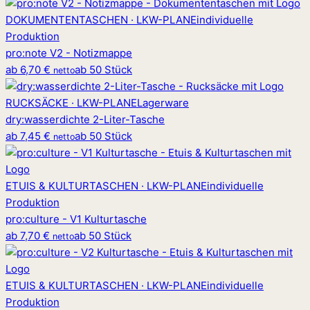
DOKUMENTENTASCHEN · LKW-PLANE
individuelle
Produktion
pro
:
note V2 - Notizmappe
ab
6,70 €
ab 50 Stück
netto
RUCKSÄCKE · LKW-PLANE
Lagerware
dry
:
wasserdichte 2-Liter-Tasche
ab
7,45 €
ab 50 Stück
netto
ETUIS & KULTURTASCHEN · LKW-PLANE
individuelle
Produktion
pro
:
culture - V1 Kulturtasche
ab
7,70 €
ab 50 Stück
netto
ETUIS & KULTURTASCHEN · LKW-PLANE
individuelle
Produktion