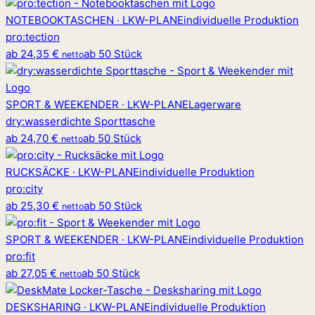
NOTEBOOKTASCHEN · LKW-PLANE
individuelle Produktion
pro
:
tection
ab
24,35 €
ab 50 Stück
netto
SPORT & WEEKENDER · LKW-PLANE
Lagerware
dry
:
wasserdichte Sporttasche
ab
24,70 €
ab 50 Stück
netto
RUCKSÄCKE · LKW-PLANE
individuelle Produktion
pro
:
city
ab
25,30 €
ab 50 Stück
netto
SPORT & WEEKENDER · LKW-PLANE
individuelle Produktion
pro
:
fit
ab
27,05 €
ab 50 Stück
netto
DESKSHARING · LKW-PLANE
individuelle Produktion