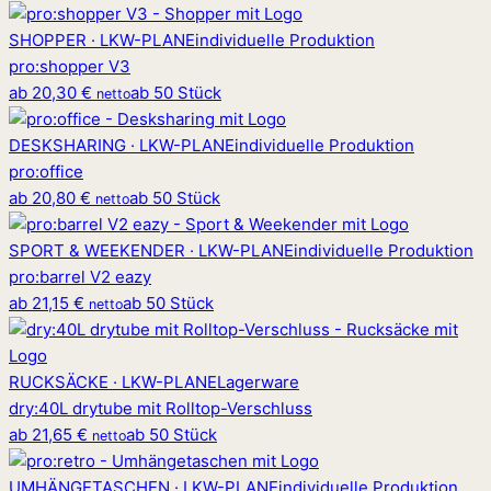
SHOPPER · LKW-PLANE
individuelle Produktion
pro
:
shopper V3
ab
20,30 €
ab 50 Stück
netto
DESKSHARING · LKW-PLANE
individuelle Produktion
pro
:
office
ab
20,80 €
ab 50 Stück
netto
SPORT & WEEKENDER · LKW-PLANE
individuelle Produktion
pro
:
barrel V2 eazy
ab
21,15 €
ab 50 Stück
netto
RUCKSÄCKE · LKW-PLANE
Lagerware
dry
:
40L drytube mit Rolltop-Verschluss
ab
21,65 €
ab 50 Stück
netto
UMHÄNGETASCHEN · LKW-PLANE
individuelle Produktion