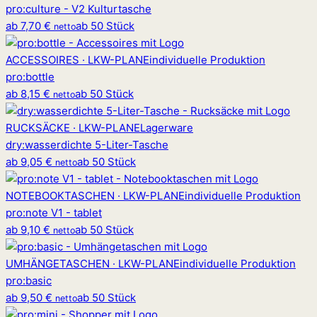
pro
:
culture - V2 Kulturtasche
ab
7,70 €
ab 50 Stück
netto
ACCESSOIRES · LKW-PLANE
individuelle Produktion
pro
:
bottle
ab
8,15 €
ab 50 Stück
netto
RUCKSÄCKE · LKW-PLANE
Lagerware
dry
:
wasserdichte 5-Liter-Tasche
ab
9,05 €
ab 50 Stück
netto
NOTEBOOKTASCHEN · LKW-PLANE
individuelle Produktion
pro
:
note V1 - tablet
ab
9,10 €
ab 50 Stück
netto
UMHÄNGETASCHEN · LKW-PLANE
individuelle Produktion
pro
:
basic
ab
9,50 €
ab 50 Stück
netto