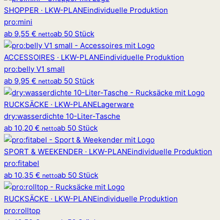
SHOPPER · LKW-PLANE
individuelle Produktion
pro
:
mini
ab
9,55 €
ab 50 Stück
netto
ACCESSOIRES · LKW-PLANE
individuelle Produktion
pro
:
belly V1 small
ab
9,95 €
ab 50 Stück
netto
RUCKSÄCKE · LKW-PLANE
Lagerware
dry
:
wasserdichte 10-Liter-Tasche
ab
10,20 €
ab 50 Stück
netto
SPORT & WEEKENDER · LKW-PLANE
individuelle Produktion
pro
:
fitabel
ab
10,35 €
ab 50 Stück
netto
RUCKSÄCKE · LKW-PLANE
individuelle Produktion
pro
:
rolltop