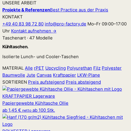
UNSERE ARBEIT
Projekte & Referenzen
Best Practice aus der Praxis
KONTAKT
+49 40 83 98 72 80
info@pro-factory.de
Mo–Fr 09:00–17:00
Uhr
Kontakt aufnehmen →
Taschenart · 47 Modelle
Kühltaschen.
Isolierte Lunch- und Cooler-Taschen
MATERIAL
Alle
rPET
Upcycling
Polyurethan
Filz
Polyester
Baumwolle
Jute
Canvas
Kraftpapier
LKW-Plane
SORTIEREN
Preis aufsteigend
Preis absteigend
KRAFTPAPIER
Lagerware
Papiergewebte Kühltasche Ollie
ab
1,45 €
ab 100 Stk.
netto