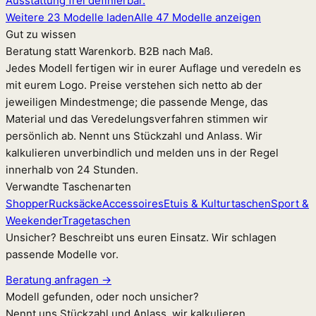
Ausstattung frei definierbar.
Weitere 23 Modelle laden
Alle 47 Modelle anzeigen
Gut zu wissen
Beratung statt Warenkorb. B2B nach Maß.
Jedes Modell fertigen wir in eurer Auflage und veredeln es
mit eurem Logo. Preise verstehen sich netto ab der
jeweiligen Mindestmenge; die passende Menge, das
Material und das Veredelungsverfahren stimmen wir
persönlich ab. Nennt uns Stückzahl und Anlass. Wir
kalkulieren unverbindlich und melden uns in der Regel
innerhalb von 24 Stunden.
Verwandte Taschenarten
Shopper
Rucksäcke
Accessoires
Etuis & Kulturtaschen
Sport &
Weekender
Tragetaschen
Unsicher? Beschreibt uns euren Einsatz. Wir schlagen
passende Modelle vor.
Beratung anfragen →
Modell gefunden, oder noch unsicher?
Nennt uns Stückzahl und Anlass, wir kalkulieren