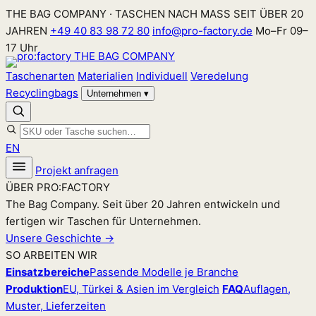
Zum
THE BAG COMPANY · TASCHEN NACH MASS SEIT ÜBER 20
Inhalt
JAHREN
+49 40 83 98 72 80
info@pro-factory.de
Mo–Fr 09–
springen
17 Uhr
Taschenarten
Materialien
Individuell
Veredelung
Recyclingbags
Unternehmen
▾
EN
Projekt anfragen
ÜBER PRO:FACTORY
The Bag Company. Seit über 20 Jahren entwickeln und
fertigen wir Taschen für Unternehmen.
Unsere Geschichte →
SO ARBEITEN WIR
Einsatzbereiche
Passende Modelle je Branche
Produktion
EU, Türkei & Asien im Vergleich
FAQ
Auflagen,
Muster, Lieferzeiten