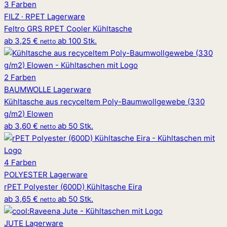
3 Farben
FILZ · RPET
Lagerware
Feltro GRS RPET Cooler Kühltasche
ab
3,25 €
ab 100 Stk.
netto
2 Farben
BAUMWOLLE
Lagerware
Kühltasche aus recyceltem Poly-Baumwollgewebe (330
g/m2) Elowen
ab
3,60 €
ab 50 Stk.
netto
4 Farben
POLYESTER
Lagerware
rPET Polyester (600D) Kühltasche Eira
ab
3,65 €
ab 50 Stk.
netto
JUTE
Lagerware