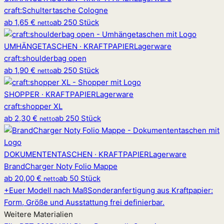
craft
:
Schultertasche Cologne
ab
1,65 €
ab 250 Stück
netto
UMHÄNGETASCHEN · KRAFTPAPIER
Lagerware
craft
:
shoulderbag open
ab
1,90 €
ab 250 Stück
netto
SHOPPER · KRAFTPAPIER
Lagerware
craft
:
shopper XL
ab
2,30 €
ab 250 Stück
netto
DOKUMENTENTASCHEN · KRAFTPAPIER
Lagerware
BrandCharger Noty Folio Mappe
ab
20,00 €
ab 50 Stück
netto
+
Euer Modell nach Maß
Sonderanfertigung aus Kraftpapier:
Form, Größe und Ausstattung frei definierbar.
Weitere Materialien