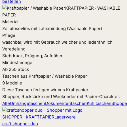
bestellen
KRAFTPAPIER · WASHABLE
PAPER
Material
Zellulosevlies mit Latexbindung (Washable Paper)
Pflege
waschbar, wird mit Gebrauch weicher und lederähnlich
Veredelung
Siebdruck, Prägung, Aufnäher
Mindestmenge
Ab 250 Stück
Taschen aus Kraftpapier / Washable Paper
9 Modelle
Diese Taschen fertigen wir aus Kraftpapier.
Shopper, Rucksäcke und Weekender mit Papier-Charakter.
Alle
Umhängetaschen
Dokumententaschen
Kühltaschen
Shoppe
SHOPPER · KRAFTPAPIER
Lagerware
craft
:
shopper duo