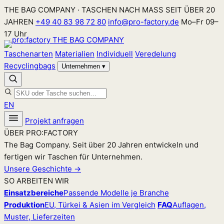
Zum
THE BAG COMPANY · TASCHEN NACH MASS SEIT ÜBER 20
Inhalt
JAHREN
+49 40 83 98 72 80
info@pro-factory.de
Mo–Fr 09–
springen
17 Uhr
Taschenarten
Materialien
Individuell
Veredelung
Recyclingbags
Unternehmen
▾
EN
Projekt anfragen
ÜBER PRO:FACTORY
The Bag Company. Seit über 20 Jahren entwickeln und
fertigen wir Taschen für Unternehmen.
Unsere Geschichte →
SO ARBEITEN WIR
Einsatzbereiche
Passende Modelle je Branche
Produktion
EU, Türkei & Asien im Vergleich
FAQ
Auflagen,
Muster, Lieferzeiten