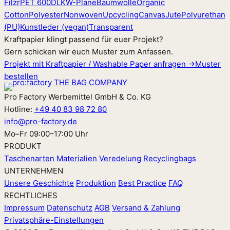
Filz
rPET 600D
LKW-Plane
Baumwolle
Organic
Cotton
Polyester
Nonwoven
Upcycling
Canvas
Jute
Polyurethan
(PU)
Kunstleder (vegan)
Transparent
Kraftpapier klingt passend für euer Projekt?
Gern schicken wir euch Muster zum Anfassen.
Projekt mit Kraftpapier / Washable Paper anfragen →
Muster
bestellen
Pro Factory Werbemittel GmbH & Co. KG
Hotline:
+49 40 83 98 72 80
info@pro-factory.de
Mo–Fr 09:00–17:00 Uhr
PRODUKT
Taschenarten
Materialien
Veredelung
Recyclingbags
UNTERNEHMEN
Unsere Geschichte
Produktion
Best Practice
FAQ
RECHTLICHES
Impressum
Datenschutz
AGB
Versand & Zahlung
Privatsphäre-Einstellungen