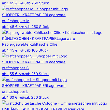
ab
1,45 €
ab 250 Stück
netto
SHOPPER · KRAFTPAPIER
Lagerware
craft
:
shopper M
ab
1,45 €
ab 250 Stück
netto
KÜHLTASCHEN · KRAFTPAPIER
Lagerware
Papiergewebte Kühltasche Ollie
ab
1,45 €
ab 100 Stück
netto
SHOPPER · KRAFTPAPIER
Lagerware
craft
:
shopper S
ab
1,55 €
ab 250 Stück
netto
SHOPPER · KRAFTPAPIER
Lagerware
craft
:
shopper L
ab
1,60 €
ab 250 Stück
netto
UMHÄNGETASCHEN · KRAFTPAPIER
Lagerware