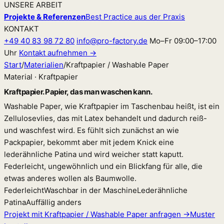
UNSERE ARBEIT
Projekte & Referenzen
Best Practice aus der Praxis
KONTAKT
+49 40 83 98 72 80
info@pro-factory.de
Mo–Fr 09:00–17:00
Uhr
Kontakt aufnehmen →
Start
/
Materialien
/
Kraftpapier / Washable Paper
Material · Kraftpapier
Kraftpapier. Papier, das man waschen kann.
Washable Paper, wie Kraftpapier im Taschenbau heißt, ist ein
Zellulosevlies, das mit Latex behandelt und dadurch reiß-
und waschfest wird. Es fühlt sich zunächst an wie
Packpapier, bekommt aber mit jedem Knick eine
lederähnliche Patina und wird weicher statt kaputt.
Federleicht, ungewöhnlich und ein Blickfang für alle, die
etwas anderes wollen als Baumwolle.
Federleicht
Waschbar in der Maschine
Lederähnliche
Patina
Auffällig anders
Projekt mit Kraftpapier / Washable Paper anfragen →
Muster