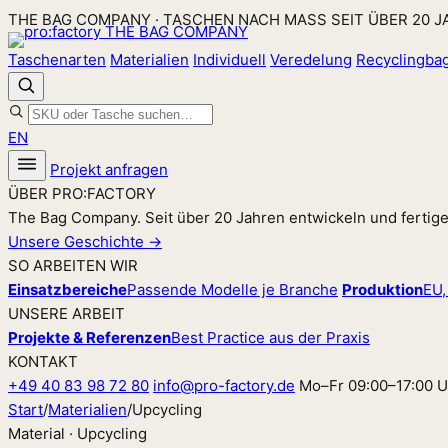
Zum
THE BAG COMPANY · TASCHEN NACH MASS SEIT ÜBER 20 
Inhalt
Taschenarten
Materialien
Individuell
Veredelung
Recyclingba
springen
EN
Projekt anfragen
ÜBER PRO:FACTORY
The Bag Company. Seit über 20 Jahren entwickeln und fertig
Unsere Geschichte →
SO ARBEITEN WIR
Einsatzbereiche
Passende Modelle je Branche
Produktion
EU,
UNSERE ARBEIT
Projekte & Referenzen
Best Practice aus der Praxis
KONTAKT
+49 40 83 98 72 80
info@pro-factory.de
Mo–Fr 09:00–17:00 U
Start
/
Materialien
/
Upcycling
Material · Upcycling