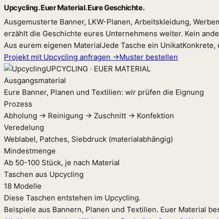
Upcycling. Euer Material. Eure Geschichte.
Ausgemusterte Banner, LKW-Planen, Arbeitskleidung, Werbemit
erzählt die Geschichte eures Unternehmens weiter. Kein ande
Aus eurem eigenen Material
Jede Tasche ein Unikat
Konkrete, 
Projekt mit Upcycling anfragen →
Muster bestellen
UPCYCLING · EUER MATERIAL
Ausgangsmaterial
Eure Banner, Planen und Textilien: wir prüfen die Eignung
Prozess
Abholung → Reinigung → Zuschnitt → Konfektion
Veredelung
Weblabel, Patches, Siebdruck (materialabhängig)
Mindestmenge
Ab 50-100 Stück, je nach Material
Taschen aus Upcycling
18 Modelle
Diese Taschen entstehen im Upcycling.
Beispiele aus Bannern, Planen und Textilien. Euer Material be