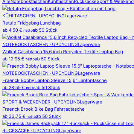
Alle
Notebooktaschen
Kühltaschen
Rucksäcke
Sport & Weekend
KÜHLTASCHEN · UPCYCLING
Lagerware
Retulp Fridgebag Lunchbag
ab
4,50 €
ab 50 Stück
netto
NOTEBOOKTASCHEN · UPCYCLING
Lagerware
Wolkat Casablanca 15,6 inch Recycled Textile Laptop Bag
ab
12,95 €
ab 50 Stück
netto
NOTEBOOKTASCHEN · UPCYCLING
Lagerware
Fraenck Bobby Laptop Sleeve 15,6" Laptoptasche
ab
28,55 €
ab 50 Stück
netto
SPORT & WEEKENDER · UPCYCLING
Lagerware
Fraenck Brook Bike Bag Fahrradtasche
ab
33,75 €
ab 50 Stück
netto
RUCKSÄCKE · UPCYCLING
Lagerware