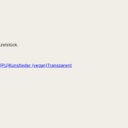
zelstück.
 (PU)
Kunstleder (vegan)
Transparent