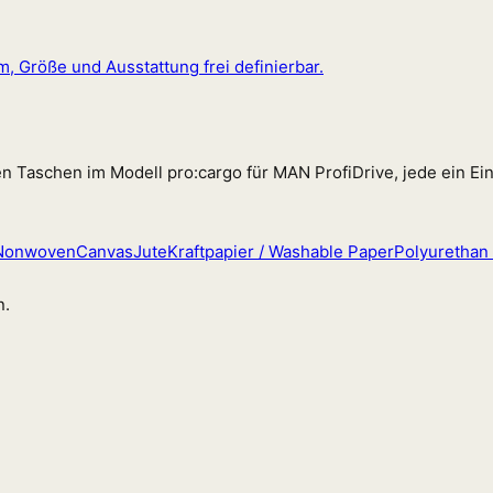
, Größe und Ausstattung frei definierbar.
Taschen im Modell pro:cargo für MAN ProfiDrive, jede ein Ein
Nonwoven
Canvas
Jute
Kraftpapier / Washable Paper
Polyurethan
n.