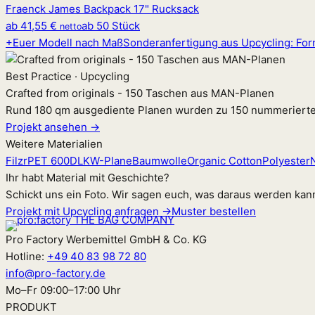
Fraenck James Backpack 17" Rucksack
ab
41,55 €
ab 50 Stück
netto
+
Euer Modell nach Maß
Sonderanfertigung aus Upcycling: Form
Best Practice · Upcycling
Crafted from originals - 150 Taschen aus MAN-Planen
Rund 180 qm ausgediente Planen wurden zu 150 nummerierten 
Projekt ansehen →
Weitere Materialien
Filz
rPET 600D
LKW-Plane
Baumwolle
Organic Cotton
Polyester
Ihr habt Material mit Geschichte?
Schickt uns ein Foto. Wir sagen euch, was daraus werden kan
Projekt mit Upcycling anfragen →
Muster bestellen
Pro Factory Werbemittel GmbH & Co. KG
Hotline:
+49 40 83 98 72 80
info@pro-factory.de
Mo–Fr 09:00–17:00 Uhr
PRODUKT