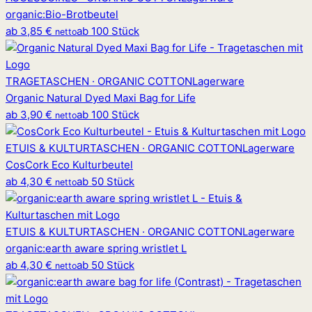
organic
:
Bio-Brotbeutel
ab
3,85 €
ab 100 Stück
netto
TRAGETASCHEN · ORGANIC COTTON
Lagerware
Organic Natural Dyed Maxi Bag for Life
ab
3,90 €
ab 100 Stück
netto
ETUIS & KULTURTASCHEN · ORGANIC COTTON
Lagerware
CosCork Eco Kulturbeutel
ab
4,30 €
ab 50 Stück
netto
ETUIS & KULTURTASCHEN · ORGANIC COTTON
Lagerware
organic
:
earth aware spring wristlet L
ab
4,30 €
ab 50 Stück
netto