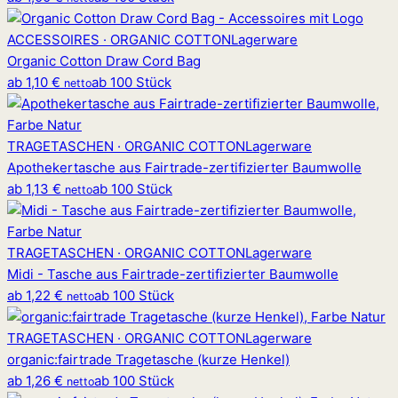
ACCESSOIRES · ORGANIC COTTON
Lagerware
Organic Cotton Draw Cord Bag
ab
1,10 €
ab 100 Stück
netto
TRAGETASCHEN · ORGANIC COTTON
Lagerware
Apothekertasche aus Fairtrade-zertifizierter Baumwolle
ab
1,13 €
ab 100 Stück
netto
TRAGETASCHEN · ORGANIC COTTON
Lagerware
Midi - Tasche aus Fairtrade-zertifizierter Baumwolle
ab
1,22 €
ab 100 Stück
netto
TRAGETASCHEN · ORGANIC COTTON
Lagerware
organic
:
fairtrade Tragetasche (kurze Henkel)
ab
1,26 €
ab 100 Stück
netto