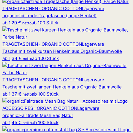
TRAGETASCHEN · ORGANIC COTTON
Lagerware
organic
:
fairtrade Tragetasche (lange Henkel)
ab
1,29 €
ab 100 Stück
netto
TRAGETASCHEN · ORGANIC COTTON
Lagerware
Tasche mit zwei kurzen Henkeln aus Organic-Baumwolle
ab
1,34 €
ab 100 Stück
netto
TRAGETASCHEN · ORGANIC COTTON
Lagerware
Tasche mit zwei langen Henkeln aus Organic-Baumwolle
ab
1,37 €
ab 100 Stück
netto
ACCESSOIRES · ORGANIC COTTON
Lagerware
organic
:
Fairtrade Mesh Bag Natur
ab
1,45 €
ab 100 Stück
netto