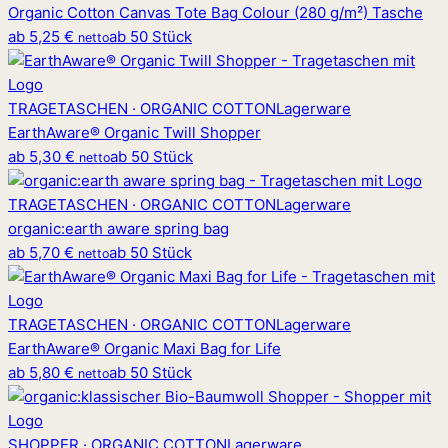
Organic Cotton Canvas Tote Bag Colour (280 g/m²) Tasche
ab
5,25 €
ab 50 Stück
netto
TRAGETASCHEN · ORGANIC COTTON
Lagerware
EarthAware® Organic Twill Shopper
ab
5,30 €
ab 50 Stück
netto
TRAGETASCHEN · ORGANIC COTTON
Lagerware
organic
:
earth aware spring bag
ab
5,70 €
ab 50 Stück
netto
TRAGETASCHEN · ORGANIC COTTON
Lagerware
EarthAware® Organic Maxi Bag for Life
ab
5,80 €
ab 50 Stück
netto
SHOPPER · ORGANIC COTTON
Lagerware