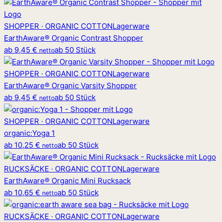
SHOPPER · ORGANIC COTTON
Lagerware
EarthAware® Organic Contrast Shopper
ab
9,45 €
ab 50 Stück
netto
SHOPPER · ORGANIC COTTON
Lagerware
EarthAware® Organic Varsity Shopper
ab
9,45 €
ab 50 Stück
netto
SHOPPER · ORGANIC COTTON
Lagerware
organic
:
Yoga 1
ab
10,25 €
ab 50 Stück
netto
RUCKSÄCKE · ORGANIC COTTON
Lagerware
EarthAware® Organic Mini Rucksack
ab
10,65 €
ab 50 Stück
netto
RUCKSÄCKE · ORGANIC COTTON
Lagerware