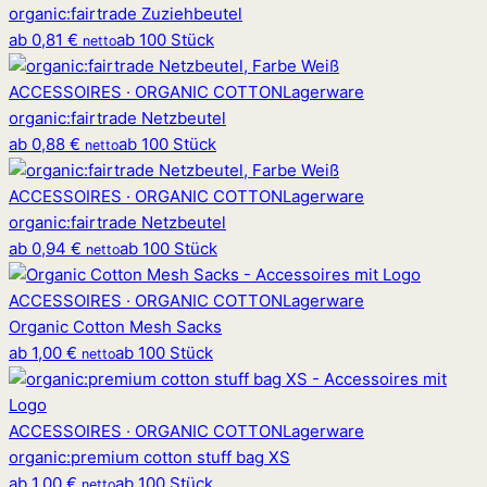
organic
:
fairtrade Zuziehbeutel
ab
0,81 €
ab 100 Stück
netto
ACCESSOIRES · ORGANIC COTTON
Lagerware
organic
:
fairtrade Netzbeutel
ab
0,88 €
ab 100 Stück
netto
ACCESSOIRES · ORGANIC COTTON
Lagerware
organic
:
fairtrade Netzbeutel
ab
0,94 €
ab 100 Stück
netto
ACCESSOIRES · ORGANIC COTTON
Lagerware
Organic Cotton Mesh Sacks
ab
1,00 €
ab 100 Stück
netto
ACCESSOIRES · ORGANIC COTTON
Lagerware
organic
:
premium cotton stuff bag XS
ab
1,00 €
ab 100 Stück
netto