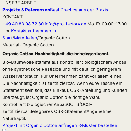
UNSERE ARBEIT
Projekte & Referenzen
Best Practice aus der Praxis
KONTAKT
+49 40 83 98 72 80
info@pro-factory.de
Mo–Fr 09:00–17:00
Uhr
Kontakt aufnehmen →
Start
/
Materialien
/
Organic Cotton
Material · Organic Cotton
Organic Cotton. Nachhaltigkeit, die ihr belegen könnt.
Bio-Baumwolle stammt aus kontrolliert biologischem Anbau,
ohne synthetische Pestizide und mit deutlich geringerem
Wasserverbrauch. Für Unternehmen zählt vor allem eines:
Die Nachhaltigkeit ist zertifizierbar. Wenn eure Tasche ein
Statement sein soll, das Einkauf, CSR-Abteilung und Kunden
überzeugt, ist Organic Cotton die richtige Wahl.
Kontrolliert biologischer Anbau
GOTS/OCS-
zertifizierbar
Belegbares CSR-Statement
Angenehme
Naturhaptik
Projekt mit Organic Cotton anfragen →
Muster bestellen