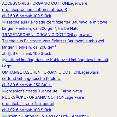
ACCESSOIRES · ORGANIC COTTON
Lagerware
organic
:
premium cotton stuff bag S
ab
1,50 €
ab 100 Stück
netto
TRAGETASCHEN · ORGANIC COTTON
Lagerware
Tasche aus Fairtrade-zertifizierter Baumwolle mit zwei
langen Henkeln, ca. 200 g/m²
ab
1,56 €
ab 100 Stück
netto
UMHÄNGETASCHEN · ORGANIC COTTON
Lagerware
cotton
:
Umhängetasche Koblenz
ab
1,80 €
ab 250 Stück
netto
RUCKSÄCKE · ORGANIC COTTON
Lagerware
organic
:
fairtrade Turnbeutel
ab
1,92 €
ab 100 Stück
netto