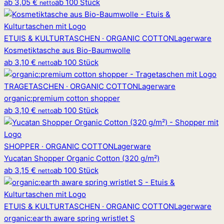
ab
3,05 €
ab 100 Stück
netto
ETUIS & KULTURTASCHEN · ORGANIC COTTON
Lagerware
Kosmetiktasche aus Bio-Baumwolle
ab
3,10 €
ab 100 Stück
netto
TRAGETASCHEN · ORGANIC COTTON
Lagerware
organic
:
premium cotton shopper
ab
3,10 €
ab 100 Stück
netto
SHOPPER · ORGANIC COTTON
Lagerware
Yucatan Shopper Organic Cotton (320 g/m²)
ab
3,15 €
ab 100 Stück
netto
ETUIS & KULTURTASCHEN · ORGANIC COTTON
Lagerware
organic
:
earth aware spring wristlet S