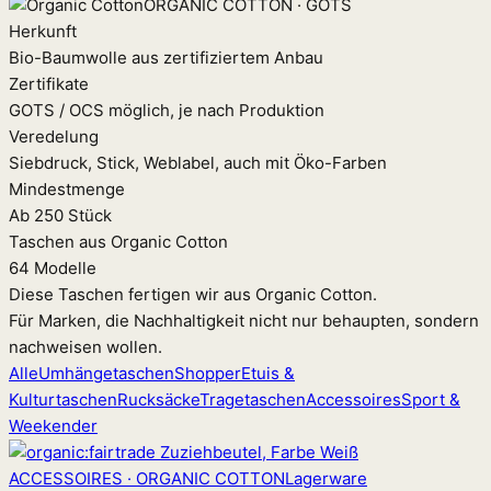
ORGANIC COTTON · GOTS
Herkunft
Bio-Baumwolle aus zertifiziertem Anbau
Zertifikate
GOTS / OCS möglich, je nach Produktion
Veredelung
Siebdruck, Stick, Weblabel, auch mit Öko-Farben
Mindestmenge
Ab 250 Stück
Taschen aus Organic Cotton
64 Modelle
Diese Taschen fertigen wir aus Organic Cotton.
Für Marken, die Nachhaltigkeit nicht nur behaupten, sondern
nachweisen wollen.
Alle
Umhängetaschen
Shopper
Etuis &
Kulturtaschen
Rucksäcke
Tragetaschen
Accessoires
Sport &
Weekender
ACCESSOIRES · ORGANIC COTTON
Lagerware