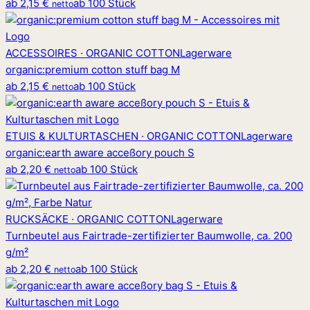
ab
2,15 €
ab 100 Stück
netto
ACCESSOIRES · ORGANIC COTTON
Lagerware
organic
:
premium cotton stuff bag M
ab
2,15 €
ab 100 Stück
netto
ETUIS & KULTURTASCHEN · ORGANIC COTTON
Lagerware
organic
:
earth aware acceßory pouch S
ab
2,20 €
ab 100 Stück
netto
RUCKSÄCKE · ORGANIC COTTON
Lagerware
Turnbeutel aus Fairtrade-zertifizierter Baumwolle, ca. 200
g/m²
ab
2,20 €
ab 100 Stück
netto