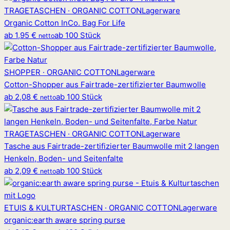
TRAGETASCHEN · ORGANIC COTTON
Lagerware
Organic Cotton InCo. Bag For Life
ab
1,95 €
ab 100 Stück
netto
SHOPPER · ORGANIC COTTON
Lagerware
Cotton-Shopper aus Fairtrade-zertifizierter Baumwolle
ab
2,08 €
ab 100 Stück
netto
TRAGETASCHEN · ORGANIC COTTON
Lagerware
Tasche aus Fairtrade-zertifizierter Baumwolle mit 2 langen
Henkeln, Boden- und Seitenfalte
ab
2,09 €
ab 100 Stück
netto
ETUIS & KULTURTASCHEN · ORGANIC COTTON
Lagerware
organic
:
earth aware spring purse