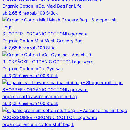
Organic Cotton InCo. Maxi Bag For Life
ab
2,65 €
ab 100 Stück
netto
SHOPPER · ORGANIC COTTON
Lagerware
Organic Cotton Mini Mesh Grocery Bag
ab
2,65 €
ab 100 Stück
netto
RUCKSÄCKE · ORGANIC COTTON
Lagerware
Organic Cotton InCo. Gymsac
ab
3,05 €
ab 100 Stück
netto
SHOPPER · ORGANIC COTTON
Lagerware
organic
:
earth aware marina mini bag
ab
3,05 €
ab 100 Stück
netto
ACCESSOIRES · ORGANIC COTTON
Lagerware
organic
:
premium cotton stuff bag L