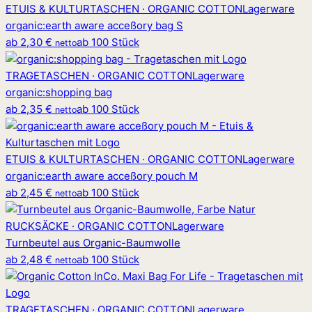
ETUIS & KULTURTASCHEN · ORGANIC COTTON
Lagerware
organic
:
earth aware acceßory bag S
ab
2,30 €
ab 100 Stück
netto
TRAGETASCHEN · ORGANIC COTTON
Lagerware
organic
:
shopping bag
ab
2,35 €
ab 100 Stück
netto
ETUIS & KULTURTASCHEN · ORGANIC COTTON
Lagerware
organic
:
earth aware acceßory pouch M
ab
2,45 €
ab 100 Stück
netto
RUCKSÄCKE · ORGANIC COTTON
Lagerware
Turnbeutel aus Organic-Baumwolle
ab
2,48 €
ab 100 Stück
netto
TRAGETASCHEN · ORGANIC COTTON
Lagerware