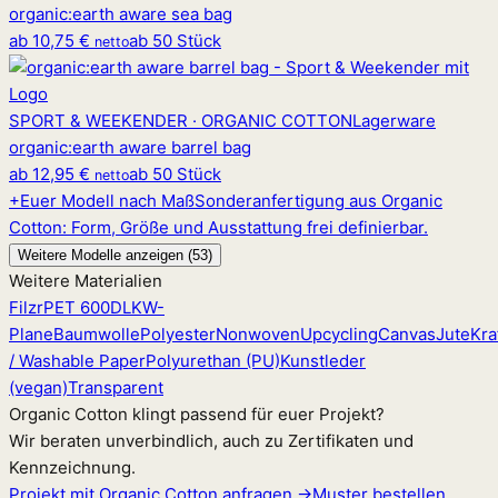
organic
:
earth aware sea bag
ab
10,75 €
ab 50 Stück
netto
SPORT & WEEKENDER · ORGANIC COTTON
Lagerware
organic
:
earth aware barrel bag
ab
12,95 €
ab 50 Stück
netto
+
Euer Modell nach Maß
Sonderanfertigung aus Organic
Cotton: Form, Größe und Ausstattung frei definierbar.
Weitere Modelle anzeigen (53)
Weitere Materialien
Filz
rPET 600D
LKW-
Plane
Baumwolle
Polyester
Nonwoven
Upcycling
Canvas
Jute
Kra
/ Washable Paper
Polyurethan (PU)
Kunstleder
(vegan)
Transparent
Organic Cotton klingt passend für euer Projekt?
Wir beraten unverbindlich, auch zu Zertifikaten und
Kennzeichnung.
Projekt mit Organic Cotton anfragen →
Muster bestellen