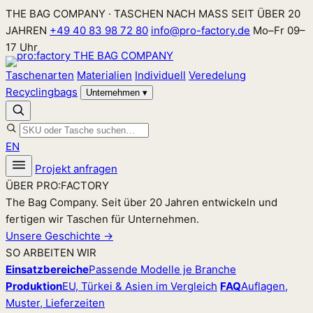
Zum
THE BAG COMPANY · TASCHEN NACH MASS SEIT ÜBER 20
Inhalt
JAHREN
+49 40 83 98 72 80
info@pro-factory.de
Mo–Fr 09–
springen
17 Uhr
Taschenarten
Materialien
Individuell
Veredelung
Recyclingbags
Unternehmen
▾
EN
Projekt anfragen
ÜBER PRO:FACTORY
The Bag Company. Seit über 20 Jahren entwickeln und
fertigen wir Taschen für Unternehmen.
Unsere Geschichte →
SO ARBEITEN WIR
Einsatzbereiche
Passende Modelle je Branche
Produktion
EU, Türkei & Asien im Vergleich
FAQ
Auflagen,
Muster, Lieferzeiten