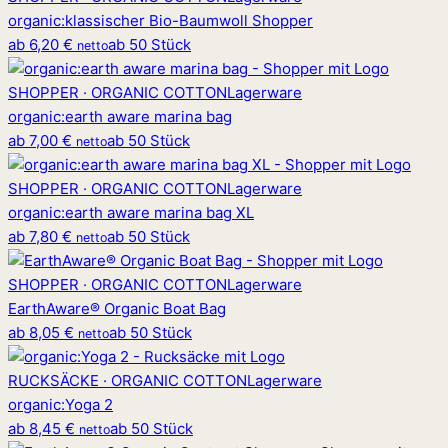
organic
:
klassischer Bio-Baumwoll Shopper
ab
6,20 €
ab 50 Stück
netto
SHOPPER · ORGANIC COTTON
Lagerware
organic
:
earth aware marina bag
ab
7,00 €
ab 50 Stück
netto
SHOPPER · ORGANIC COTTON
Lagerware
organic
:
earth aware marina bag XL
ab
7,80 €
ab 50 Stück
netto
SHOPPER · ORGANIC COTTON
Lagerware
EarthAware® Organic Boat Bag
ab
8,05 €
ab 50 Stück
netto
RUCKSÄCKE · ORGANIC COTTON
Lagerware
organic
:
Yoga 2
ab
8,45 €
ab 50 Stück
netto