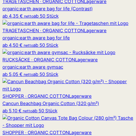
TRAGETASCHEN · ORGANIC COTTON
Lagerware
organic
:
earth aware bag for life (Contrast)
ab
4,35 €
ab 50 Stück
netto
TRAGETASCHEN · ORGANIC COTTON
Lagerware
organic
:
earth aware bag for life
ab
4,50 €
ab 50 Stück
netto
RUCKSÄCKE · ORGANIC COTTON
Lagerware
organic
:
earth aware gymsac
ab
5,05 €
ab 50 Stück
netto
SHOPPER · ORGANIC COTTON
Lagerware
Cancun Beachbag Organic Cotton (320 g/m²)
ab
5,10 €
ab 50 Stück
netto
SHOPPER · ORGANIC COTTON
Lagerware