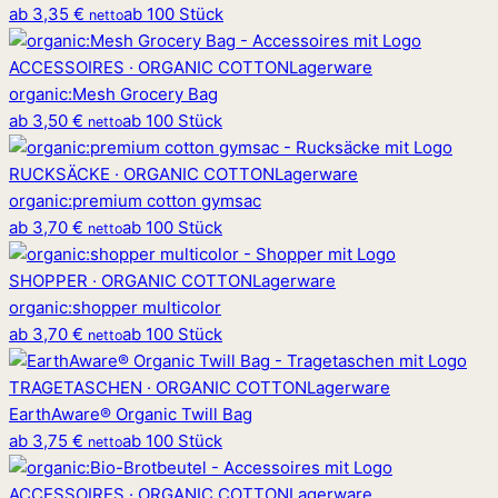
ab
3,35 €
ab 100 Stück
netto
ACCESSOIRES · ORGANIC COTTON
Lagerware
organic
:
Mesh Grocery Bag
ab
3,50 €
ab 100 Stück
netto
RUCKSÄCKE · ORGANIC COTTON
Lagerware
organic
:
premium cotton gymsac
ab
3,70 €
ab 100 Stück
netto
SHOPPER · ORGANIC COTTON
Lagerware
organic
:
shopper multicolor
ab
3,70 €
ab 100 Stück
netto
TRAGETASCHEN · ORGANIC COTTON
Lagerware
EarthAware® Organic Twill Bag
ab
3,75 €
ab 100 Stück
netto
ACCESSOIRES · ORGANIC COTTON
Lagerware