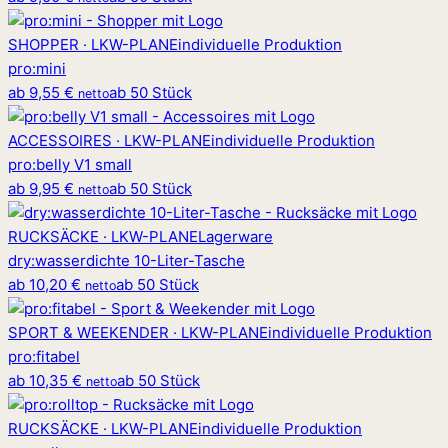
SHOPPER · LKW-PLANE
individuelle Produktion
pro
:
mini
ab
9,55 €
ab 50 Stück
netto
ACCESSOIRES · LKW-PLANE
individuelle Produktion
pro
:
belly V1 small
ab
9,95 €
ab 50 Stück
netto
RUCKSÄCKE · LKW-PLANE
Lagerware
dry
:
wasserdichte 10-Liter-Tasche
ab
10,20 €
ab 50 Stück
netto
SPORT & WEEKENDER · LKW-PLANE
individuelle Produktion
pro
:
fitabel
ab
10,35 €
ab 50 Stück
netto
RUCKSÄCKE · LKW-PLANE
individuelle Produktion