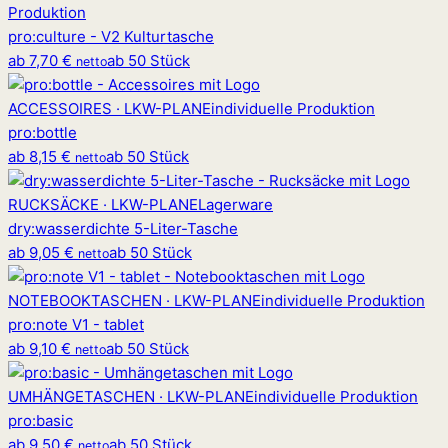
Produktion
pro
:
culture - V2 Kulturtasche
ab
7,70 €
ab 50 Stück
netto
ACCESSOIRES · LKW-PLANE
individuelle Produktion
pro
:
bottle
ab
8,15 €
ab 50 Stück
netto
RUCKSÄCKE · LKW-PLANE
Lagerware
dry
:
wasserdichte 5-Liter-Tasche
ab
9,05 €
ab 50 Stück
netto
NOTEBOOKTASCHEN · LKW-PLANE
individuelle Produktion
pro
:
note V1 - tablet
ab
9,10 €
ab 50 Stück
netto
UMHÄNGETASCHEN · LKW-PLANE
individuelle Produktion
pro
:
basic
ab
9,50 €
ab 50 Stück
netto