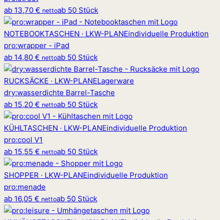
ab
13,70 €
ab 50 Stück
netto
NOTEBOOKTASCHEN · LKW-PLANE
individuelle Produktion
pro
:
wrapper - iPad
ab
14,80 €
ab 50 Stück
netto
RUCKSÄCKE · LKW-PLANE
Lagerware
dry
:
wasserdichte Barrel-Tasche
ab
15,20 €
ab 50 Stück
netto
KÜHLTASCHEN · LKW-PLANE
individuelle Produktion
pro
:
cool V1
ab
15,55 €
ab 50 Stück
netto
SHOPPER · LKW-PLANE
individuelle Produktion
pro
:
menade
ab
16,05 €
ab 50 Stück
netto