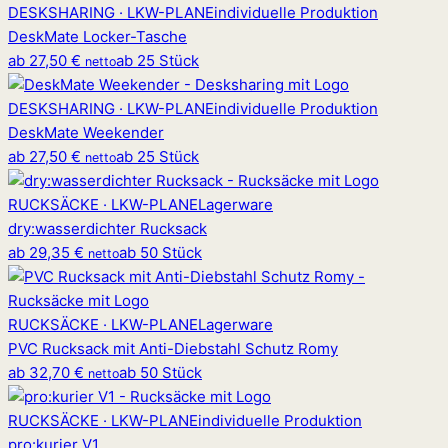
DESKSHARING · LKW-PLANE
individuelle Produktion
DeskMate Locker-Tasche
ab
27,50 €
ab 25 Stück
netto
DESKSHARING · LKW-PLANE
individuelle Produktion
DeskMate Weekender
ab
27,50 €
ab 25 Stück
netto
RUCKSÄCKE · LKW-PLANE
Lagerware
dry
:
wasserdichter Rucksack
ab
29,35 €
ab 50 Stück
netto
RUCKSÄCKE · LKW-PLANE
Lagerware
PVC Rucksack mit Anti-Diebstahl Schutz Romy
ab
32,70 €
ab 50 Stück
netto
RUCKSÄCKE · LKW-PLANE
individuelle Produktion
pro
:
kurier V1