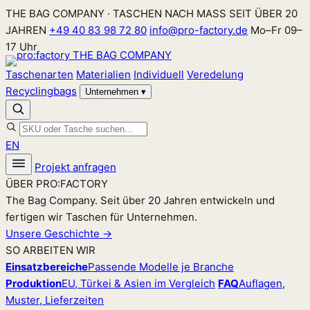
Zum
THE BAG COMPANY · TASCHEN NACH MASS SEIT ÜBER 20
Inhalt
JAHREN
+49 40 83 98 72 80
info@pro-factory.de
Mo–Fr 09–
springen
17 Uhr
Taschenarten
Materialien
Individuell
Veredelung
Recyclingbags
Unternehmen
▾
EN
Projekt anfragen
ÜBER PRO:FACTORY
The Bag Company. Seit über 20 Jahren entwickeln und
fertigen wir Taschen für Unternehmen.
Unsere Geschichte →
SO ARBEITEN WIR
Einsatzbereiche
Passende Modelle je Branche
Produktion
EU, Türkei & Asien im Vergleich
FAQ
Auflagen,
Muster, Lieferzeiten