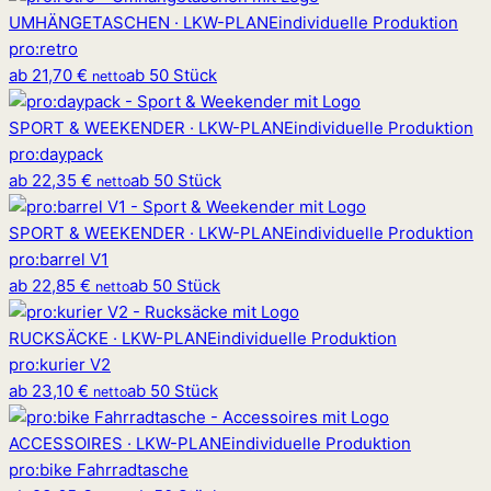
UMHÄNGETASCHEN · LKW-PLANE
individuelle Produktion
pro
:
retro
ab
21,70 €
ab 50 Stück
netto
SPORT & WEEKENDER · LKW-PLANE
individuelle Produktion
pro
:
daypack
ab
22,35 €
ab 50 Stück
netto
SPORT & WEEKENDER · LKW-PLANE
individuelle Produktion
pro
:
barrel V1
ab
22,85 €
ab 50 Stück
netto
RUCKSÄCKE · LKW-PLANE
individuelle Produktion
pro
:
kurier V2
ab
23,10 €
ab 50 Stück
netto
ACCESSOIRES · LKW-PLANE
individuelle Produktion
pro
:
bike Fahrradtasche