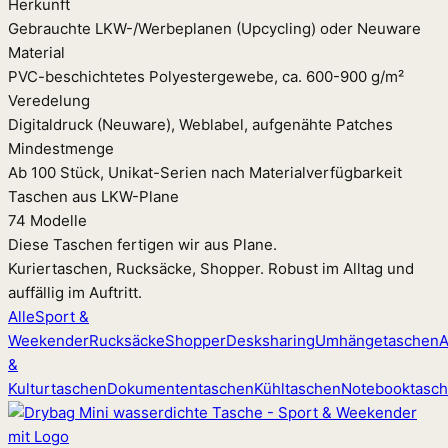
Herkunft
Gebrauchte LKW-/Werbeplanen (Upcycling) oder Neuware
Material
PVC-beschichtetes Polyestergewebe, ca. 600-900 g/m²
Veredelung
Digitaldruck (Neuware), Weblabel, aufgenähte Patches
Mindestmenge
Ab 100 Stück, Unikat-Serien nach Materialverfügbarkeit
Taschen aus LKW-Plane
74 Modelle
Diese Taschen fertigen wir aus Plane.
Kuriertaschen, Rucksäcke, Shopper. Robust im Alltag und
auffällig im Auftritt.
Alle
Sport &
Weekender
Rucksäcke
Shopper
Desksharing
Umhängetaschen
A
&
Kulturtaschen
Dokumententaschen
Kühltaschen
Notebooktasc