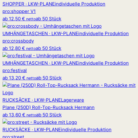
SHOPPER · LKW-PLANE
individuelle Produktion
pro
:
shopper V1
ab
12,50 €
ab 50 Stück
netto
UMHÄNGETASCHEN · LKW-PLANE
individuelle Produktion
pro
:
crossbody
ab
12,80 €
ab 50 Stück
netto
UMHÄNGETASCHEN · LKW-PLANE
individuelle Produktion
pro
:
festival
ab
13,20 €
ab 50 Stück
netto
RUCKSÄCKE · LKW-PLANE
Lagerware
Plane (250D) Roll-Top-Rucksack Hermann
ab
13,60 €
ab 50 Stück
netto
RUCKSÄCKE · LKW-PLANE
individuelle Produktion
pro
:
street