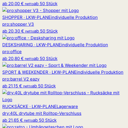
ab
20,00 €
ab 50 Stück
netto
SHOPPER · LKW-PLANE
individuelle Produktion
pro
:
shopper V3
ab
20,30 €
ab 50 Stück
netto
DESKSHARING · LKW-PLANE
individuelle Produktion
pro
:
office
ab
20,80 €
ab 50 Stück
netto
SPORT & WEEKENDER · LKW-PLANE
individuelle Produktion
pro
:
barrel V2 eazy
ab
21,15 €
ab 50 Stück
netto
RUCKSÄCKE · LKW-PLANE
Lagerware
dry
:
40L drytube mit Rolltop-Verschluss
ab
21,65 €
ab 50 Stück
netto