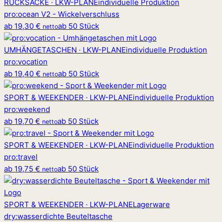
RUCKSÄCKE · LKW-PLANE
individuelle Produktion
pro
:
ocean V2 - Wickelverschluss
ab
19,30 €
ab 50 Stück
netto
UMHÄNGETASCHEN · LKW-PLANE
individuelle Produktion
pro
:
vocation
ab
19,40 €
ab 50 Stück
netto
SPORT & WEEKENDER · LKW-PLANE
individuelle Produktion
pro
:
weekend
ab
19,70 €
ab 50 Stück
netto
SPORT & WEEKENDER · LKW-PLANE
individuelle Produktion
pro
:
travel
ab
19,75 €
ab 50 Stück
netto
SPORT & WEEKENDER · LKW-PLANE
Lagerware
dry
:
wasserdichte Beuteltasche