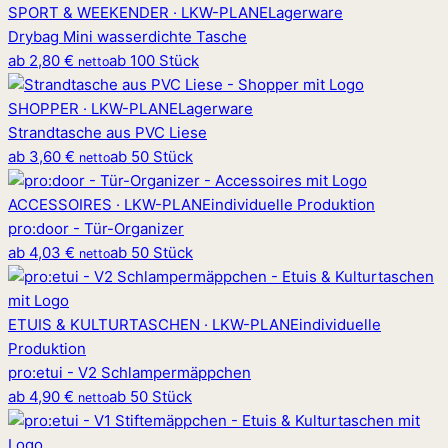
SPORT & WEEKENDER · LKW-PLANE
Lagerware
Drybag Mini wasserdichte Tasche
ab
2,80 €
ab 100 Stück
netto
SHOPPER · LKW-PLANE
Lagerware
Strandtasche aus PVC Liese
ab
3,60 €
ab 50 Stück
netto
ACCESSOIRES · LKW-PLANE
individuelle Produktion
pro
:
door - Tür-Organizer
ab
4,03 €
ab 50 Stück
netto
ETUIS & KULTURTASCHEN · LKW-PLANE
individuelle
Produktion
pro
:
etui - V2 Schlampermäppchen
ab
4,90 €
ab 50 Stück
netto