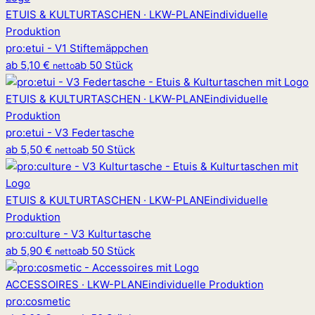
ETUIS & KULTURTASCHEN · LKW-PLANE
individuelle
Produktion
pro
:
etui - V1 Stiftemäppchen
ab
5,10 €
ab 50 Stück
netto
ETUIS & KULTURTASCHEN · LKW-PLANE
individuelle
Produktion
pro
:
etui - V3 Federtasche
ab
5,50 €
ab 50 Stück
netto
ETUIS & KULTURTASCHEN · LKW-PLANE
individuelle
Produktion
pro
:
culture - V3 Kulturtasche
ab
5,90 €
ab 50 Stück
netto
ACCESSOIRES · LKW-PLANE
individuelle Produktion
pro
:
cosmetic