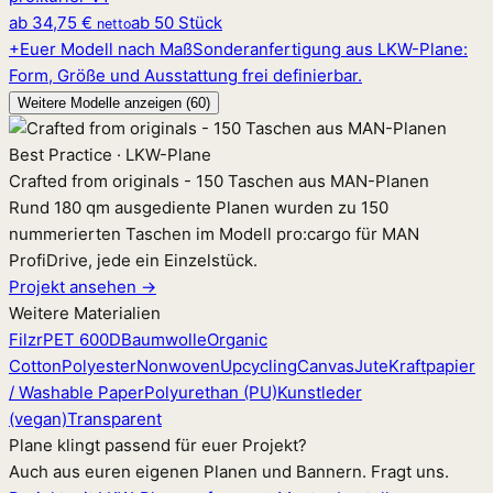
ab
34,75 €
ab 50 Stück
netto
+
Euer Modell nach Maß
Sonderanfertigung aus LKW-Plane:
Form, Größe und Ausstattung frei definierbar.
Weitere Modelle anzeigen (60)
Best Practice · LKW-Plane
Crafted from originals - 150 Taschen aus MAN-Planen
Rund 180 qm ausgediente Planen wurden zu 150
nummerierten Taschen im Modell pro:cargo für MAN
ProfiDrive, jede ein Einzelstück.
Projekt ansehen →
Weitere Materialien
Filz
rPET 600D
Baumwolle
Organic
Cotton
Polyester
Nonwoven
Upcycling
Canvas
Jute
Kraftpapier
/ Washable Paper
Polyurethan (PU)
Kunstleder
(vegan)
Transparent
Plane klingt passend für euer Projekt?
Auch aus euren eigenen Planen und Bannern. Fragt uns.