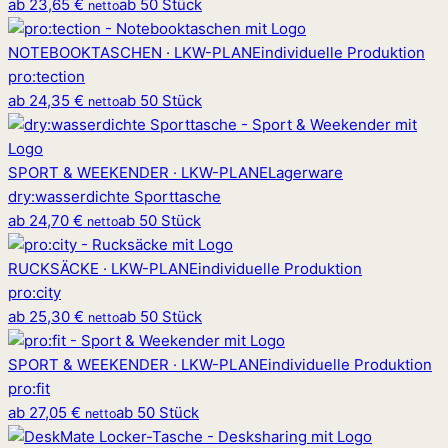
ab
23,65 €
ab 50 Stück
netto
NOTEBOOKTASCHEN · LKW-PLANE
individuelle Produktion
pro
:
tection
ab
24,35 €
ab 50 Stück
netto
SPORT & WEEKENDER · LKW-PLANE
Lagerware
dry
:
wasserdichte Sporttasche
ab
24,70 €
ab 50 Stück
netto
RUCKSÄCKE · LKW-PLANE
individuelle Produktion
pro
:
city
ab
25,30 €
ab 50 Stück
netto
SPORT & WEEKENDER · LKW-PLANE
individuelle Produktion
pro
:
fit
ab
27,05 €
ab 50 Stück
netto