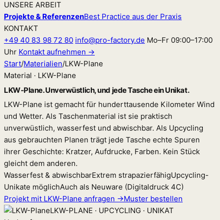
UNSERE ARBEIT
Projekte & Referenzen
Best Practice aus der Praxis
KONTAKT
+49 40 83 98 72 80
info@pro-factory.de
Mo–Fr 09:00–17:00
Uhr
Kontakt aufnehmen →
Start
/
Materialien
/
LKW-Plane
Material · LKW-Plane
LKW-Plane. Unverwüstlich, und jede Tasche ein Unikat.
LKW-Plane ist gemacht für hunderttausende Kilometer Wind
und Wetter. Als Taschenmaterial ist sie praktisch
unverwüstlich, wasserfest und abwischbar. Als Upcycling
aus gebrauchten Planen trägt jede Tasche echte Spuren
ihrer Geschichte: Kratzer, Aufdrucke, Farben. Kein Stück
gleicht dem anderen.
Wasserfest & abwischbar
Extrem strapazierfähig
Upcycling-
Unikate möglich
Auch als Neuware (Digitaldruck 4C)
Projekt mit LKW-Plane anfragen →
Muster bestellen
LKW-PLANE · UPCYCLING · UNIKAT