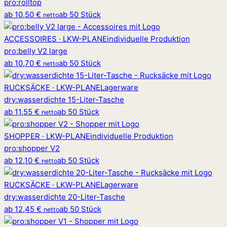
pro
:
rolltop
ab
10,50 €
ab 50 Stück
netto
ACCESSOIRES · LKW-PLANE
individuelle Produktion
pro
:
belly V2 large
ab
10,70 €
ab 50 Stück
netto
RUCKSÄCKE · LKW-PLANE
Lagerware
dry
:
wasserdichte 15-Liter-Tasche
ab
11,55 €
ab 50 Stück
netto
SHOPPER · LKW-PLANE
individuelle Produktion
pro
:
shopper V2
ab
12,10 €
ab 50 Stück
netto
RUCKSÄCKE · LKW-PLANE
Lagerware
dry
:
wasserdichte 20-Liter-Tasche
ab
12,45 €
ab 50 Stück
netto