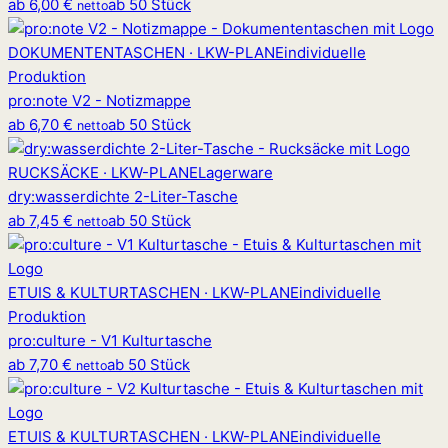
ab
6,00 €
ab 50 Stück
netto
DOKUMENTENTASCHEN · LKW-PLANE
individuelle
Produktion
pro
:
note V2 - Notizmappe
ab
6,70 €
ab 50 Stück
netto
RUCKSÄCKE · LKW-PLANE
Lagerware
dry
:
wasserdichte 2-Liter-Tasche
ab
7,45 €
ab 50 Stück
netto
ETUIS & KULTURTASCHEN · LKW-PLANE
individuelle
Produktion
pro
:
culture - V1 Kulturtasche
ab
7,70 €
ab 50 Stück
netto
ETUIS & KULTURTASCHEN · LKW-PLANE
individuelle