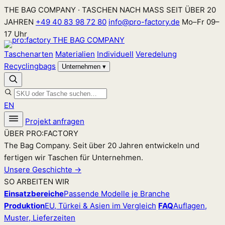
Zum
THE BAG COMPANY · TASCHEN NACH MASS SEIT ÜBER 20
Inhalt
JAHREN
+49 40 83 98 72 80
info@pro-factory.de
Mo–Fr 09–
springen
17 Uhr
Taschenarten
Materialien
Individuell
Veredelung
Recyclingbags
Unternehmen
▾
EN
Projekt anfragen
ÜBER PRO:FACTORY
The Bag Company. Seit über 20 Jahren entwickeln und
fertigen wir Taschen für Unternehmen.
Unsere Geschichte →
SO ARBEITEN WIR
Einsatzbereiche
Passende Modelle je Branche
Produktion
EU, Türkei & Asien im Vergleich
FAQ
Auflagen,
Muster, Lieferzeiten