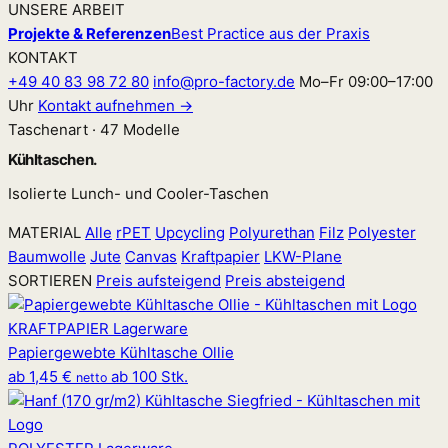
UNSERE ARBEIT
Projekte & Referenzen
Best Practice aus der Praxis
KONTAKT
+49 40 83 98 72 80
info@pro-factory.de
Mo–Fr 09:00–17:00
Uhr
Kontakt aufnehmen →
Taschenart · 47 Modelle
Kühltaschen.
Isolierte Lunch- und Cooler-Taschen
MATERIAL
Alle
rPET
Upcycling
Polyurethan
Filz
Polyester
Baumwolle
Jute
Canvas
Kraftpapier
LKW-Plane
SORTIEREN
Preis aufsteigend
Preis absteigend
KRAFTPAPIER
Lagerware
Papiergewebte Kühltasche Ollie
ab
1,45 €
ab 100 Stk.
netto