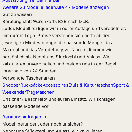
Ausstattung frei definierbar.
Weitere 23 Modelle laden
Alle 47 Modelle anzeigen
Gut zu wissen
Beratung statt Warenkorb. B2B nach Maß.
Jedes Modell fertigen wir in eurer Auflage und veredeln es
mit eurem Logo. Preise verstehen sich netto ab der
jeweiligen Mindestmenge; die passende Menge, das
Material und das Veredelungsverfahren stimmen wir
persönlich ab. Nennt uns Stückzahl und Anlass. Wir
kalkulieren unverbindlich und melden uns in der Regel
innerhalb von 24 Stunden.
Verwandte Taschenarten
Shopper
Rucksäcke
Accessoires
Etuis & Kulturtaschen
Sport &
Weekender
Tragetaschen
Unsicher? Beschreibt uns euren Einsatz. Wir schlagen
passende Modelle vor.
Beratung anfragen →
Modell gefunden, oder noch unsicher?
Nennt uns Stückzahl und Anlass, wir kalkulieren