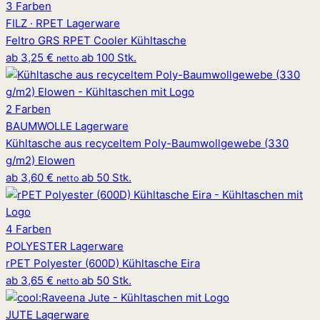
3 Farben
FILZ · RPET
Lagerware
Feltro GRS RPET Cooler Kühltasche
ab
3,25 €
ab 100 Stk.
netto
2 Farben
BAUMWOLLE
Lagerware
Kühltasche aus recyceltem Poly-Baumwollgewebe (330
g/m2) Elowen
ab
3,60 €
ab 50 Stk.
netto
4 Farben
POLYESTER
Lagerware
rPET Polyester (600D) Kühltasche Eira
ab
3,65 €
ab 50 Stk.
netto
JUTE
Lagerware