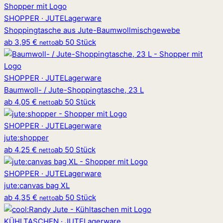
SHOPPER · JUTE
Lagerware
Shoppingtasche aus Jute-Baumwollmischgewebe
ab
3,95 €
ab 50 Stück
netto
SHOPPER · JUTE
Lagerware
Baumwoll- / Jute-Shoppingtasche, 23 L
ab
4,05 €
ab 50 Stück
netto
SHOPPER · JUTE
Lagerware
jute
:
shopper
ab
4,25 €
ab 50 Stück
netto
SHOPPER · JUTE
Lagerware
jute
:
canvas bag XL
ab
4,35 €
ab 50 Stück
netto
KÜHLTASCHEN · JUTE
Lagerware