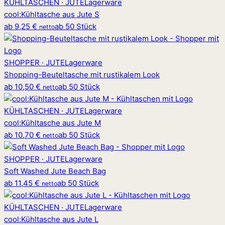
KÜHLTASCHEN · JUTE
Lagerware
cool
:
Kühltasche aus Jute S
ab
9,25 €
ab 50 Stück
netto
SHOPPER · JUTE
Lagerware
Shopping-Beuteltasche mit rustikalem Look
ab
10,50 €
ab 50 Stück
netto
KÜHLTASCHEN · JUTE
Lagerware
cool
:
Kühltasche aus Jute M
ab
10,70 €
ab 50 Stück
netto
SHOPPER · JUTE
Lagerware
Soft Washed Jute Beach Bag
ab
11,45 €
ab 50 Stück
netto
KÜHLTASCHEN · JUTE
Lagerware
cool
:
Kühltasche aus Jute L