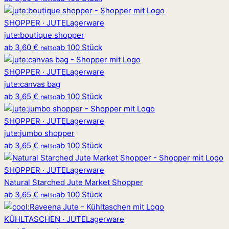
SHOPPER · JUTE
Lagerware
jute
:
boutique shopper
ab
3,60 €
ab 100 Stück
netto
SHOPPER · JUTE
Lagerware
jute
:
canvas bag
ab
3,65 €
ab 100 Stück
netto
SHOPPER · JUTE
Lagerware
jute
:
jumbo shopper
ab
3,65 €
ab 100 Stück
netto
SHOPPER · JUTE
Lagerware
Natural Starched Jute Market Shopper
ab
3,65 €
ab 100 Stück
netto
KÜHLTASCHEN · JUTE
Lagerware