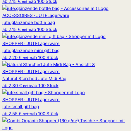
ab
2,15 €
ab 100 Stück
netto
ACCESSOIRES · JUTE
Lagerware
jute
:
glänzende bottle bag
ab
2,15 €
ab 100 Stück
netto
SHOPPER · JUTE
Lagerware
jute
:
glänzende mini gift bag
ab
2,20 €
ab 100 Stück
netto
SHOPPER · JUTE
Lagerware
Natural Starched Jute Midi Bag
ab
2,30 €
ab 100 Stück
netto
SHOPPER · JUTE
Lagerware
jute
:
small gift bag
ab
2,55 €
ab 100 Stück
netto