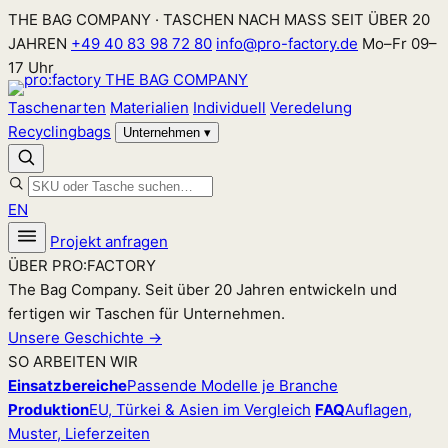
Zum
THE BAG COMPANY · TASCHEN NACH MASS SEIT ÜBER 20
Inhalt
JAHREN
+49 40 83 98 72 80
info@pro-factory.de
Mo–Fr 09–
springen
17 Uhr
Taschenarten
Materialien
Individuell
Veredelung
Recyclingbags
Unternehmen
▾
EN
Projekt anfragen
ÜBER PRO:FACTORY
The Bag Company. Seit über 20 Jahren entwickeln und
fertigen wir Taschen für Unternehmen.
Unsere Geschichte →
SO ARBEITEN WIR
Einsatzbereiche
Passende Modelle je Branche
Produktion
EU, Türkei & Asien im Vergleich
FAQ
Auflagen,
Muster, Lieferzeiten