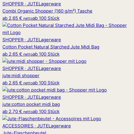
SHOPPER · JUTE
Lagerware
Combi Organic Shopper (160 g/m²) Tasche
ab
2,65 €
ab 100 Stück
netto
SHOPPER · JUTE
Lagerware
Cotton Pocket Natural Starched Jute Midi Bag
ab
2,65 €
ab 100 Stück
netto
SHOPPER · JUTE
Lagerware
jute
:
midi shopper
ab
2,65 €
ab 100 Stück
netto
SHOPPER · JUTE
Lagerware
jute
:
cotton pocket midi bag
ab
2,70 €
ab 100 Stück
netto
ACCESSOIRES · JUTE
Lagerware
Jute-Flaschenbeutel