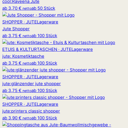
cool
:
Raveena Jute
ab
3,70 €
ab 50 Stück
netto
SHOPPER · JUTE
Lagerware
Jute Shopper
ab
3,75 €
ab 100 Stück
netto
ETUIS & KULTURTASCHEN · JUTE
Lagerware
jute
:
Kosmetiktasche
ab
3,75 €
ab 100 Stück
netto
SHOPPER · JUTE
Lagerware
jute
:
glänzender jute shopper
ab
3,75 €
ab 100 Stück
netto
SHOPPER · JUTE
Lagerware
jute
:
printers classic shopper
ab
3,90 €
ab 100 Stück
netto