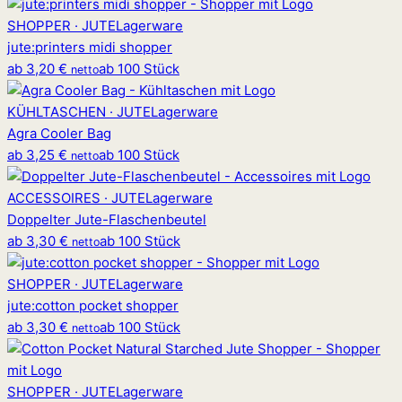
SHOPPER · JUTE
Lagerware
jute
:
printers midi shopper
ab
3,20 €
ab 100 Stück
netto
KÜHLTASCHEN · JUTE
Lagerware
Agra Cooler Bag
ab
3,25 €
ab 100 Stück
netto
ACCESSOIRES · JUTE
Lagerware
Doppelter Jute-Flaschenbeutel
ab
3,30 €
ab 100 Stück
netto
SHOPPER · JUTE
Lagerware
jute
:
cotton pocket shopper
ab
3,30 €
ab 100 Stück
netto
SHOPPER · JUTE
Lagerware