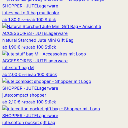
SHOPPER · JUTE
Lagerware
jute
:
small gift bag multicolor
ab
1,80 €
ab 100 Stück
netto
ACCESSOIRES · JUTE
Lagerware
Natural Starched Jute Mini Gift Bag
ab
1,90 €
ab 100 Stück
netto
ACCESSOIRES · JUTE
Lagerware
jute
:
stuff bag M
ab
2,00 €
ab 100 Stück
netto
SHOPPER · JUTE
Lagerware
jute
:
compact shopper
ab
2,10 €
ab 100 Stück
netto
SHOPPER · JUTE
Lagerware
jute
:
cotton pocket gift bag