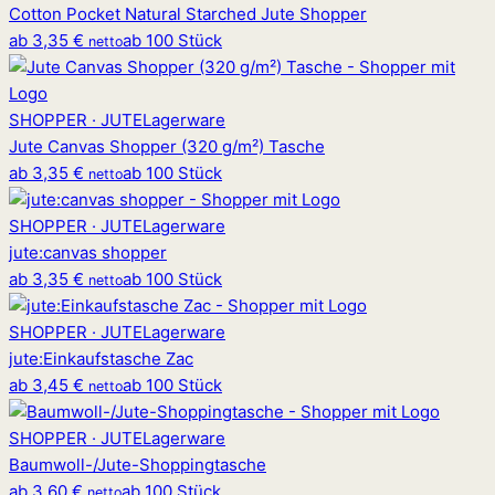
Cotton Pocket Natural Starched Jute Shopper
ab
3,35 €
ab 100 Stück
netto
SHOPPER · JUTE
Lagerware
Jute Canvas Shopper (320 g/m²) Tasche
ab
3,35 €
ab 100 Stück
netto
SHOPPER · JUTE
Lagerware
jute
:
canvas shopper
ab
3,35 €
ab 100 Stück
netto
SHOPPER · JUTE
Lagerware
jute
:
Einkaufstasche Zac
ab
3,45 €
ab 100 Stück
netto
SHOPPER · JUTE
Lagerware
Baumwoll-/Jute-Shoppingtasche
ab
3,60 €
ab 100 Stück
netto