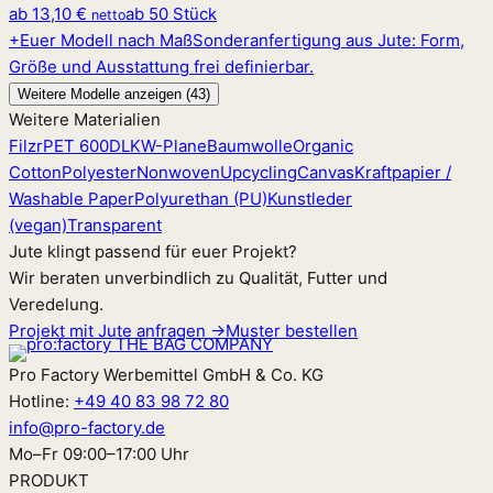
ab
13,10 €
ab 50 Stück
netto
+
Euer Modell nach Maß
Sonderanfertigung aus Jute: Form,
Größe und Ausstattung frei definierbar.
Weitere Modelle anzeigen (43)
Weitere Materialien
Filz
rPET 600D
LKW-Plane
Baumwolle
Organic
Cotton
Polyester
Nonwoven
Upcycling
Canvas
Kraftpapier /
Washable Paper
Polyurethan (PU)
Kunstleder
(vegan)
Transparent
Jute klingt passend für euer Projekt?
Wir beraten unverbindlich zu Qualität, Futter und
Veredelung.
Projekt mit Jute anfragen →
Muster bestellen
Pro Factory Werbemittel GmbH & Co. KG
Hotline:
+49 40 83 98 72 80
info@pro-factory.de
Mo–Fr 09:00–17:00 Uhr
PRODUKT