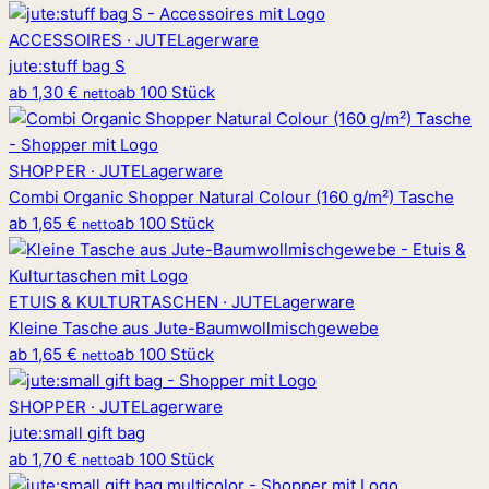
ACCESSOIRES · JUTE
Lagerware
jute
:
stuff bag S
ab
1,30 €
ab 100 Stück
netto
SHOPPER · JUTE
Lagerware
Combi Organic Shopper Natural Colour (160 g/m²) Tasche
ab
1,65 €
ab 100 Stück
netto
ETUIS & KULTURTASCHEN · JUTE
Lagerware
Kleine Tasche aus Jute-Baumwollmischgewebe
ab
1,65 €
ab 100 Stück
netto
SHOPPER · JUTE
Lagerware
jute
:
small gift bag
ab
1,70 €
ab 100 Stück
netto