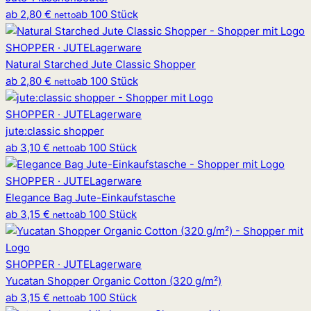
ab
2,80 €
ab 100 Stück
netto
SHOPPER · JUTE
Lagerware
Natural Starched Jute Classic Shopper
ab
2,80 €
ab 100 Stück
netto
SHOPPER · JUTE
Lagerware
jute
:
classic shopper
ab
3,10 €
ab 100 Stück
netto
SHOPPER · JUTE
Lagerware
Elegance Bag Jute-Einkaufstasche
ab
3,15 €
ab 100 Stück
netto
SHOPPER · JUTE
Lagerware
Yucatan Shopper Organic Cotton (320 g/m²)
ab
3,15 €
ab 100 Stück
netto