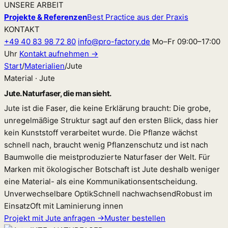
UNSERE ARBEIT
Projekte & Referenzen
Best Practice aus der Praxis
KONTAKT
+49 40 83 98 72 80
info@pro-factory.de
Mo–Fr 09:00–17:00
Uhr
Kontakt aufnehmen →
Start
/
Materialien
/
Jute
Material · Jute
Jute. Naturfaser, die man sieht.
Jute ist die Faser, die keine Erklärung braucht: Die grobe,
unregelmäßige Struktur sagt auf den ersten Blick, dass hier
kein Kunststoff verarbeitet wurde. Die Pflanze wächst
schnell nach, braucht wenig Pflanzenschutz und ist nach
Baumwolle die meistproduzierte Naturfaser der Welt. Für
Marken mit ökologischer Botschaft ist Jute deshalb weniger
eine Material- als eine Kommunikationsentscheidung.
Unverwechselbare Optik
Schnell nachwachsend
Robust im
Einsatz
Oft mit Laminierung innen
Projekt mit Jute anfragen →
Muster bestellen