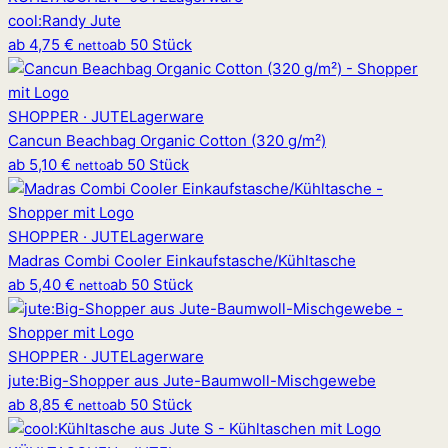
cool
:
Randy Jute
ab
4,75 €
ab 50 Stück
netto
SHOPPER · JUTE
Lagerware
Cancun Beachbag Organic Cotton (320 g/m²)
ab
5,10 €
ab 50 Stück
netto
SHOPPER · JUTE
Lagerware
Madras Combi Cooler Einkaufstasche/Kühltasche
ab
5,40 €
ab 50 Stück
netto
SHOPPER · JUTE
Lagerware
jute
:
Big-Shopper aus Jute-Baumwoll-Mischgewebe
ab
8,85 €
ab 50 Stück
netto