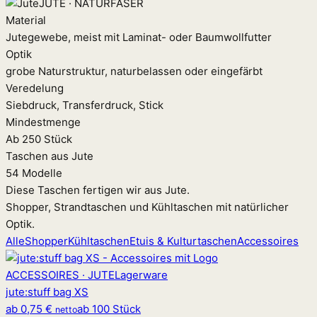
JUTE · NATURFASER
Material
Jutegewebe, meist mit Laminat- oder Baumwollfutter
Optik
grobe Naturstruktur, naturbelassen oder eingefärbt
Veredelung
Siebdruck, Transferdruck, Stick
Mindestmenge
Ab 250 Stück
Taschen aus Jute
54 Modelle
Diese Taschen fertigen wir aus Jute.
Shopper, Strandtaschen und Kühltaschen mit natürlicher
Optik.
Alle
Shopper
Kühltaschen
Etuis & Kulturtaschen
Accessoires
ACCESSOIRES · JUTE
Lagerware
jute
:
stuff bag XS
ab
0,75 €
ab 100 Stück
netto