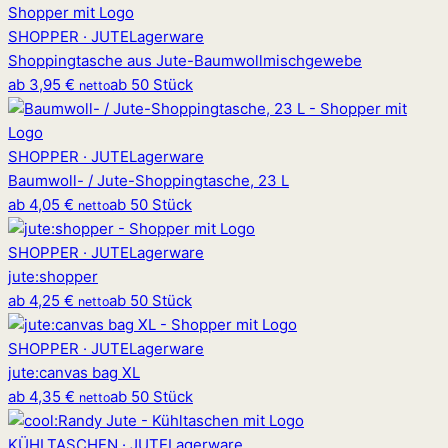
SHOPPER · JUTE
Lagerware
Shoppingtasche aus Jute-Baumwollmischgewebe
ab
3,95 €
ab 50 Stück
netto
SHOPPER · JUTE
Lagerware
Baumwoll- / Jute-Shoppingtasche, 23 L
ab
4,05 €
ab 50 Stück
netto
SHOPPER · JUTE
Lagerware
jute
:
shopper
ab
4,25 €
ab 50 Stück
netto
SHOPPER · JUTE
Lagerware
jute
:
canvas bag XL
ab
4,35 €
ab 50 Stück
netto
KÜHLTASCHEN · JUTE
Lagerware