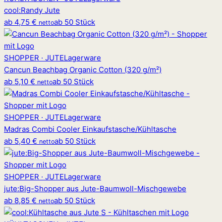
cool
:
Randy Jute
ab
4,75 €
ab 50 Stück
netto
SHOPPER · JUTE
Lagerware
Cancun Beachbag Organic Cotton (320 g/m²)
ab
5,10 €
ab 50 Stück
netto
SHOPPER · JUTE
Lagerware
Madras Combi Cooler Einkaufstasche/Kühltasche
ab
5,40 €
ab 50 Stück
netto
SHOPPER · JUTE
Lagerware
jute
:
Big-Shopper aus Jute-Baumwoll-Mischgewebe
ab
8,85 €
ab 50 Stück
netto