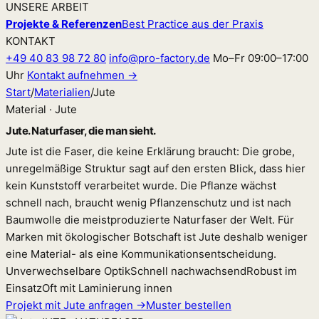
UNSERE ARBEIT
Projekte & Referenzen
Best Practice aus der Praxis
KONTAKT
+49 40 83 98 72 80
info@pro-factory.de
Mo–Fr 09:00–17:00
Uhr
Kontakt aufnehmen →
Start
/
Materialien
/
Jute
Material · Jute
Jute. Naturfaser, die man sieht.
Jute ist die Faser, die keine Erklärung braucht: Die grobe,
unregelmäßige Struktur sagt auf den ersten Blick, dass hier
kein Kunststoff verarbeitet wurde. Die Pflanze wächst
schnell nach, braucht wenig Pflanzenschutz und ist nach
Baumwolle die meistproduzierte Naturfaser der Welt. Für
Marken mit ökologischer Botschaft ist Jute deshalb weniger
eine Material- als eine Kommunikationsentscheidung.
Unverwechselbare Optik
Schnell nachwachsend
Robust im
Einsatz
Oft mit Laminierung innen
Projekt mit Jute anfragen →
Muster bestellen