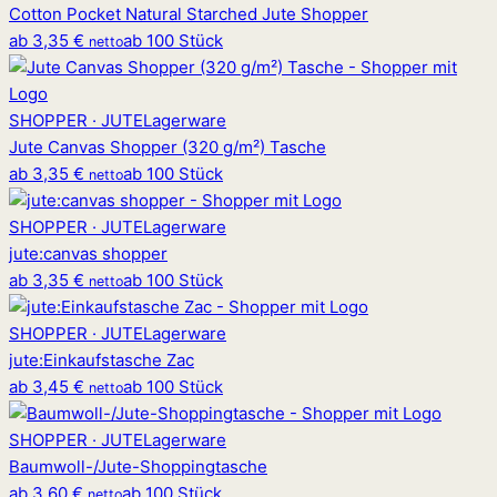
Cotton Pocket Natural Starched Jute Shopper
ab
3,35 €
ab 100 Stück
netto
SHOPPER · JUTE
Lagerware
Jute Canvas Shopper (320 g/m²) Tasche
ab
3,35 €
ab 100 Stück
netto
SHOPPER · JUTE
Lagerware
jute
:
canvas shopper
ab
3,35 €
ab 100 Stück
netto
SHOPPER · JUTE
Lagerware
jute
:
Einkaufstasche Zac
ab
3,45 €
ab 100 Stück
netto
SHOPPER · JUTE
Lagerware
Baumwoll-/Jute-Shoppingtasche
ab
3,60 €
ab 100 Stück
netto