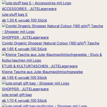
ACCESSOIRES · JUTE
Lagerware
jute
:
stuff bag S
ab
1,30 €
ab 100 Stück
netto
SHOPPER · JUTE
Lagerware
Combi Organic Shopper Natural Colour (160 g/m²) Tasche
ab
1,65 €
ab 100 Stück
netto
ETUIS & KULTURTASCHEN · JUTE
Lagerware
Kleine Tasche aus Jute-Baumwollmischgewebe
ab
1,65 €
ab 100 Stück
netto
SHOPPER · JUTE
Lagerware
jute
:
small gift bag
ab
1,70 €
ab 100 Stück
netto