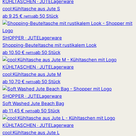
KÜHLTASCHEN · JUTE
Lagerware
cool
:
Kühltasche aus Jute S
ab
9,25 €
ab 50 Stück
netto
SHOPPER · JUTE
Lagerware
Shopping-Beuteltasche mit rustikalem Look
ab
10,50 €
ab 50 Stück
netto
KÜHLTASCHEN · JUTE
Lagerware
cool
:
Kühltasche aus Jute M
ab
10,70 €
ab 50 Stück
netto
SHOPPER · JUTE
Lagerware
Soft Washed Jute Beach Bag
ab
11,45 €
ab 50 Stück
netto
KÜHLTASCHEN · JUTE
Lagerware
cool
:
Kühltasche aus Jute L