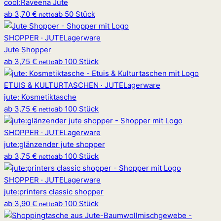
cool
:
Raveena Jute
ab
3,70 €
ab 50 Stück
netto
SHOPPER · JUTE
Lagerware
Jute Shopper
ab
3,75 €
ab 100 Stück
netto
ETUIS & KULTURTASCHEN · JUTE
Lagerware
jute
:
Kosmetiktasche
ab
3,75 €
ab 100 Stück
netto
SHOPPER · JUTE
Lagerware
jute
:
glänzender jute shopper
ab
3,75 €
ab 100 Stück
netto
SHOPPER · JUTE
Lagerware
jute
:
printers classic shopper
ab
3,90 €
ab 100 Stück
netto