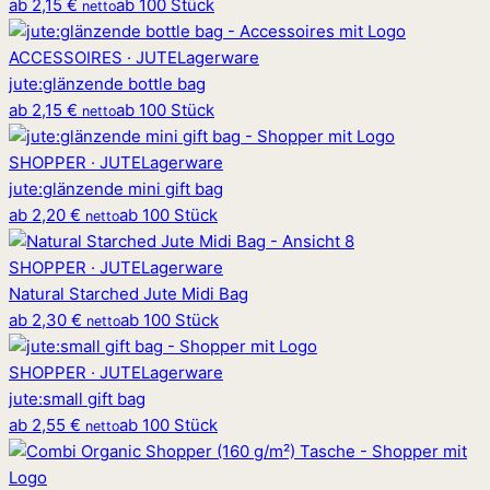
ab
2,15 €
ab 100 Stück
netto
ACCESSOIRES · JUTE
Lagerware
jute
:
glänzende bottle bag
ab
2,15 €
ab 100 Stück
netto
SHOPPER · JUTE
Lagerware
jute
:
glänzende mini gift bag
ab
2,20 €
ab 100 Stück
netto
SHOPPER · JUTE
Lagerware
Natural Starched Jute Midi Bag
ab
2,30 €
ab 100 Stück
netto
SHOPPER · JUTE
Lagerware
jute
:
small gift bag
ab
2,55 €
ab 100 Stück
netto