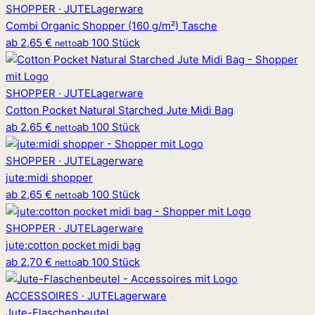
SHOPPER · JUTE
Lagerware
Combi Organic Shopper (160 g/m²) Tasche
ab
2,65 €
ab 100 Stück
netto
SHOPPER · JUTE
Lagerware
Cotton Pocket Natural Starched Jute Midi Bag
ab
2,65 €
ab 100 Stück
netto
SHOPPER · JUTE
Lagerware
jute
:
midi shopper
ab
2,65 €
ab 100 Stück
netto
SHOPPER · JUTE
Lagerware
jute
:
cotton pocket midi bag
ab
2,70 €
ab 100 Stück
netto
ACCESSOIRES · JUTE
Lagerware
Jute-Flaschenbeutel