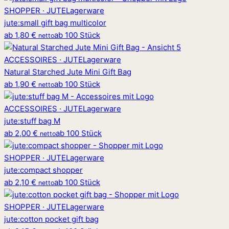
SHOPPER · JUTE
Lagerware
jute
:
small gift bag multicolor
ab
1,80 €
ab 100 Stück
netto
ACCESSOIRES · JUTE
Lagerware
Natural Starched Jute Mini Gift Bag
ab
1,90 €
ab 100 Stück
netto
ACCESSOIRES · JUTE
Lagerware
jute
:
stuff bag M
ab
2,00 €
ab 100 Stück
netto
SHOPPER · JUTE
Lagerware
jute
:
compact shopper
ab
2,10 €
ab 100 Stück
netto
SHOPPER · JUTE
Lagerware
jute
:
cotton pocket gift bag