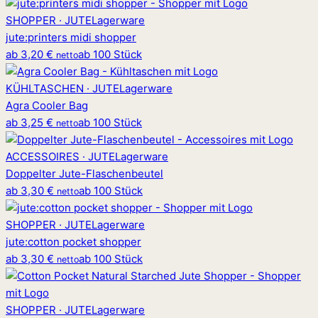
SHOPPER · JUTE
Lagerware
jute
:
printers midi shopper
ab
3,20 €
ab 100 Stück
netto
KÜHLTASCHEN · JUTE
Lagerware
Agra Cooler Bag
ab
3,25 €
ab 100 Stück
netto
ACCESSOIRES · JUTE
Lagerware
Doppelter Jute-Flaschenbeutel
ab
3,30 €
ab 100 Stück
netto
SHOPPER · JUTE
Lagerware
jute
:
cotton pocket shopper
ab
3,30 €
ab 100 Stück
netto
SHOPPER · JUTE
Lagerware