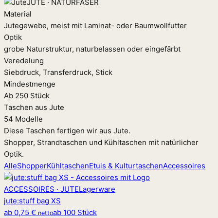
JUTE · NATURFASER
Material
Jutegewebe, meist mit Laminat- oder Baumwollfutter
Optik
grobe Naturstruktur, naturbelassen oder eingefärbt
Veredelung
Siebdruck, Transferdruck, Stick
Mindestmenge
Ab 250 Stück
Taschen aus Jute
54 Modelle
Diese Taschen fertigen wir aus Jute.
Shopper, Strandtaschen und Kühltaschen mit natürlicher
Optik.
Alle
Shopper
Kühltaschen
Etuis & Kulturtaschen
Accessoires
ACCESSOIRES · JUTE
Lagerware
jute
:
stuff bag XS
ab
0,75 €
ab 100 Stück
netto