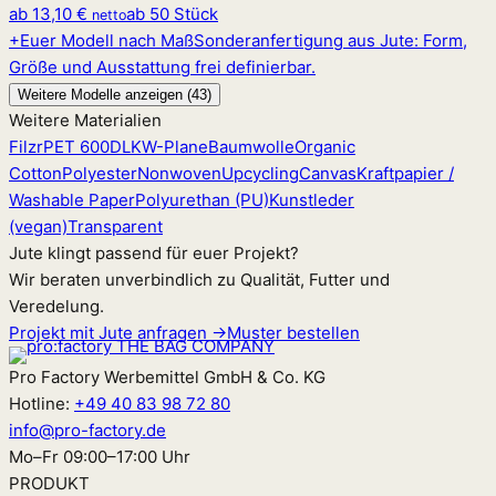
ab
13,10 €
ab 50 Stück
netto
+
Euer Modell nach Maß
Sonderanfertigung aus Jute: Form,
Größe und Ausstattung frei definierbar.
Weitere Modelle anzeigen (43)
Weitere Materialien
Filz
rPET 600D
LKW-Plane
Baumwolle
Organic
Cotton
Polyester
Nonwoven
Upcycling
Canvas
Kraftpapier /
Washable Paper
Polyurethan (PU)
Kunstleder
(vegan)
Transparent
Jute klingt passend für euer Projekt?
Wir beraten unverbindlich zu Qualität, Futter und
Veredelung.
Projekt mit Jute anfragen →
Muster bestellen
Pro Factory Werbemittel GmbH & Co. KG
Hotline:
+49 40 83 98 72 80
info@pro-factory.de
Mo–Fr 09:00–17:00 Uhr
PRODUKT