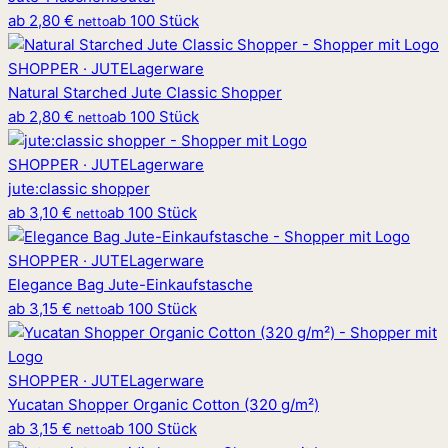
ab
2,80 €
ab 100 Stück
netto
SHOPPER · JUTE
Lagerware
Natural Starched Jute Classic Shopper
ab
2,80 €
ab 100 Stück
netto
SHOPPER · JUTE
Lagerware
jute
:
classic shopper
ab
3,10 €
ab 100 Stück
netto
SHOPPER · JUTE
Lagerware
Elegance Bag Jute-Einkaufstasche
ab
3,15 €
ab 100 Stück
netto
SHOPPER · JUTE
Lagerware
Yucatan Shopper Organic Cotton (320 g/m²)
ab
3,15 €
ab 100 Stück
netto