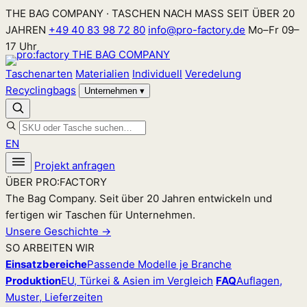
Zum
THE BAG COMPANY · TASCHEN NACH MASS SEIT ÜBER 20
Inhalt
JAHREN
+49 40 83 98 72 80
info@pro-factory.de
Mo–Fr 09–
springen
17 Uhr
Taschenarten
Materialien
Individuell
Veredelung
Recyclingbags
Unternehmen
▾
EN
Projekt anfragen
ÜBER PRO:FACTORY
The Bag Company. Seit über 20 Jahren entwickeln und
fertigen wir Taschen für Unternehmen.
Unsere Geschichte →
SO ARBEITEN WIR
Einsatzbereiche
Passende Modelle je Branche
Produktion
EU, Türkei & Asien im Vergleich
FAQ
Auflagen,
Muster, Lieferzeiten