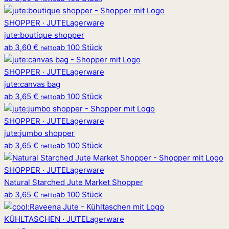
SHOPPER · JUTE
Lagerware
jute
:
boutique shopper
ab
3,60 €
ab 100 Stück
netto
SHOPPER · JUTE
Lagerware
jute
:
canvas bag
ab
3,65 €
ab 100 Stück
netto
SHOPPER · JUTE
Lagerware
jute
:
jumbo shopper
ab
3,65 €
ab 100 Stück
netto
SHOPPER · JUTE
Lagerware
Natural Starched Jute Market Shopper
ab
3,65 €
ab 100 Stück
netto
KÜHLTASCHEN · JUTE
Lagerware