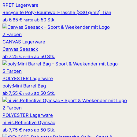
RPET
Lagerware
Recycelte Poly-Baumwoll-Tasche (330 g/m2) Tian
ab
6,65 €
ab 50 Stk.
netto
2 Farben
CANVAS
Lagerware
Canvas Seesack
ab
7,25 €
ab 50 Stk.
netto
5 Farben
POLYESTER
Lagerware
poly
:
Mini Barrel Bag
ab
7,55 €
ab 50 Stk.
netto
2 Farben
POLYESTER
Lagerware
hi vis
:
Reflective Gymsac
ab
7,75 €
ab 50 Stk.
netto