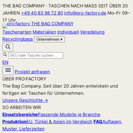
Zum
THE BAG COMPANY · TASCHEN NACH MASS SEIT ÜBER 20
Inhalt
JAHREN
+49 40 83 98 72 80
info@pro-factory.de
Mo–Fr 09–
springen
17 Uhr
Taschenarten
Materialien
Individuell
Veredelung
Recyclingbags
Unternehmen
▾
EN
Projekt anfragen
ÜBER PRO:FACTORY
The Bag Company. Seit über 20 Jahren entwickeln und
fertigen wir Taschen für Unternehmen.
Unsere Geschichte →
SO ARBEITEN WIR
Einsatzbereiche
Passende Modelle je Branche
Produktion
EU, Türkei & Asien im Vergleich
FAQ
Auflagen,
Muster, Lieferzeiten