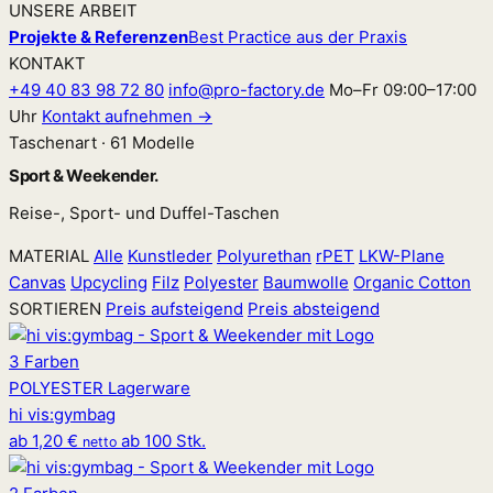
UNSERE ARBEIT
Projekte & Referenzen
Best Practice aus der Praxis
KONTAKT
+49 40 83 98 72 80
info@pro-factory.de
Mo–Fr 09:00–17:00
Uhr
Kontakt aufnehmen →
Taschenart · 61 Modelle
Sport & Weekender.
Reise-, Sport- und Duffel-Taschen
MATERIAL
Alle
Kunstleder
Polyurethan
rPET
LKW-Plane
Canvas
Upcycling
Filz
Polyester
Baumwolle
Organic Cotton
SORTIEREN
Preis aufsteigend
Preis absteigend
3 Farben
POLYESTER
Lagerware
hi vis
:
gymbag
ab
1,20 €
ab 100 Stk.
netto