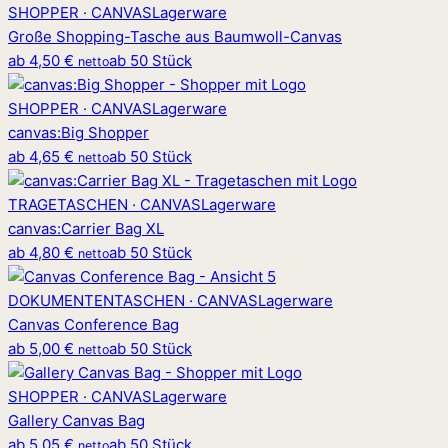
SHOPPER · CANVAS
Lagerware
Große Shopping-Tasche aus Baumwoll-Canvas
ab
4,50 €
ab 50 Stück
netto
SHOPPER · CANVAS
Lagerware
canvas
:
Big Shopper
ab
4,65 €
ab 50 Stück
netto
TRAGETASCHEN · CANVAS
Lagerware
canvas
:
Carrier Bag XL
ab
4,80 €
ab 50 Stück
netto
DOKUMENTENTASCHEN · CANVAS
Lagerware
Canvas Conference Bag
ab
5,00 €
ab 50 Stück
netto
SHOPPER · CANVAS
Lagerware
Gallery Canvas Bag
ab
5,05 €
ab 50 Stück
netto