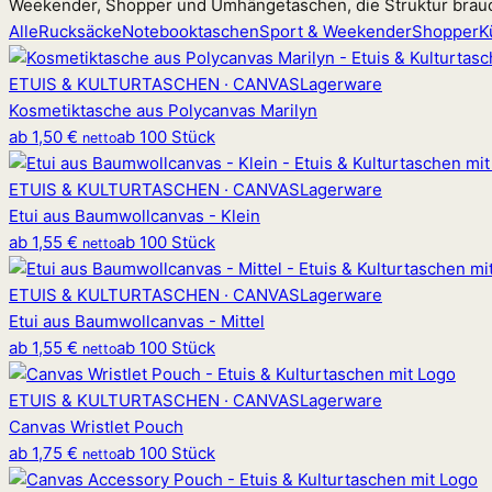
Weekender, Shopper und Umhängetaschen, die Struktur brau
Alle
Rucksäcke
Notebooktaschen
Sport & Weekender
Shopper
K
ETUIS & KULTURTASCHEN · CANVAS
Lagerware
Kosmetiktasche aus Polycanvas Marilyn
ab
1,50 €
ab 100 Stück
netto
ETUIS & KULTURTASCHEN · CANVAS
Lagerware
Etui aus Baumwollcanvas - Klein
ab
1,55 €
ab 100 Stück
netto
ETUIS & KULTURTASCHEN · CANVAS
Lagerware
Etui aus Baumwollcanvas - Mittel
ab
1,55 €
ab 100 Stück
netto
ETUIS & KULTURTASCHEN · CANVAS
Lagerware
Canvas Wristlet Pouch
ab
1,75 €
ab 100 Stück
netto