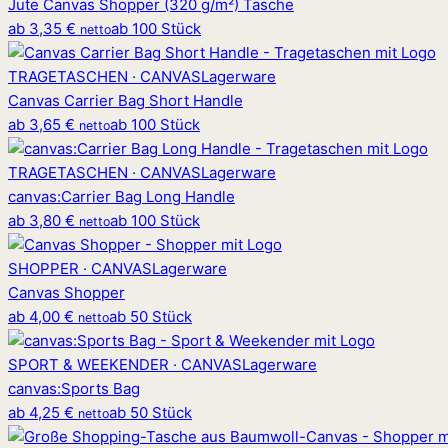
Jute Canvas Shopper (320 g/m²) Tasche
ab
3,35 €
ab 100 Stück
netto
TRAGETASCHEN · CANVAS
Lagerware
Canvas Carrier Bag Short Handle
ab
3,65 €
ab 100 Stück
netto
TRAGETASCHEN · CANVAS
Lagerware
canvas
:
Carrier Bag Long Handle
ab
3,80 €
ab 100 Stück
netto
SHOPPER · CANVAS
Lagerware
Canvas Shopper
ab
4,00 €
ab 50 Stück
netto
SPORT & WEEKENDER · CANVAS
Lagerware
canvas
:
Sports Bag
ab
4,25 €
ab 50 Stück
netto