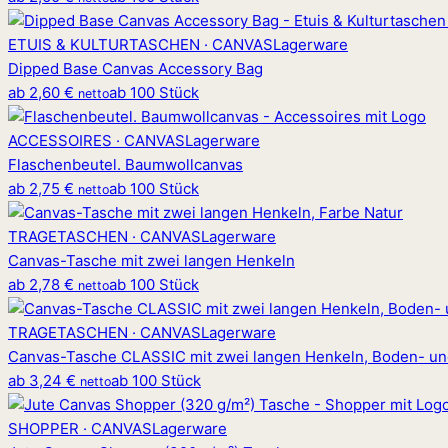
ETUIS & KULTURTASCHEN · CANVAS
Lagerware
Dipped Base Canvas Accessory Bag
ab
2,60 €
ab 100 Stück
netto
ACCESSOIRES · CANVAS
Lagerware
Flaschenbeutel. Baumwollcanvas
ab
2,75 €
ab 100 Stück
netto
TRAGETASCHEN · CANVAS
Lagerware
Canvas-Tasche mit zwei langen Henkeln
ab
2,78 €
ab 100 Stück
netto
TRAGETASCHEN · CANVAS
Lagerware
Canvas-Tasche CLASSIC mit zwei langen Henkeln, Boden- und
ab
3,24 €
ab 100 Stück
netto
SHOPPER · CANVAS
Lagerware