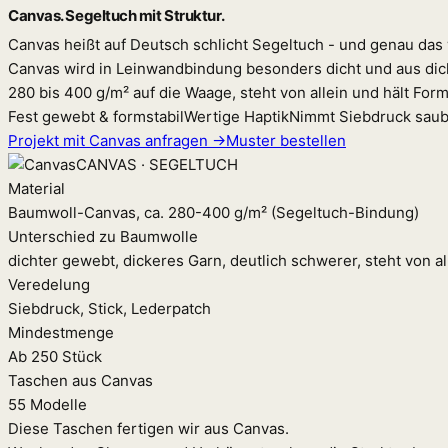
Canvas. Segeltuch mit Struktur.
Canvas heißt auf Deutsch schlicht Segeltuch - und genau das 
Canvas wird in Leinwandbindung besonders dicht und aus dick
280 bis 400 g/m² auf die Waage, steht von allein und hält For
Fest gewebt & formstabil
Wertige Haptik
Nimmt Siebdruck saub
Projekt mit Canvas anfragen →
Muster bestellen
CANVAS · SEGELTUCH
Material
Baumwoll-Canvas, ca. 280-400 g/m² (Segeltuch-Bindung)
Unterschied zu Baumwolle
dichter gewebt, dickeres Garn, deutlich schwerer, steht von al
Veredelung
Siebdruck, Stick, Lederpatch
Mindestmenge
Ab 250 Stück
Taschen aus Canvas
55 Modelle
Diese Taschen fertigen wir aus Canvas.