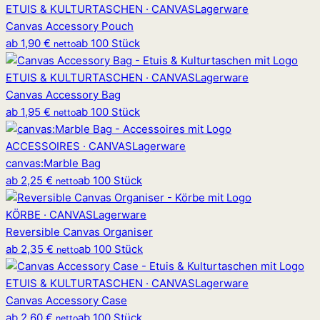
ETUIS & KULTURTASCHEN · CANVAS
Lagerware
Canvas Accessory Pouch
ab
1,90 €
ab 100 Stück
netto
ETUIS & KULTURTASCHEN · CANVAS
Lagerware
Canvas Accessory Bag
ab
1,95 €
ab 100 Stück
netto
ACCESSOIRES · CANVAS
Lagerware
canvas
:
Marble Bag
ab
2,25 €
ab 100 Stück
netto
KÖRBE · CANVAS
Lagerware
Reversible Canvas Organiser
ab
2,35 €
ab 100 Stück
netto
ETUIS & KULTURTASCHEN · CANVAS
Lagerware
Canvas Accessory Case
ab
2,60 €
ab 100 Stück
netto