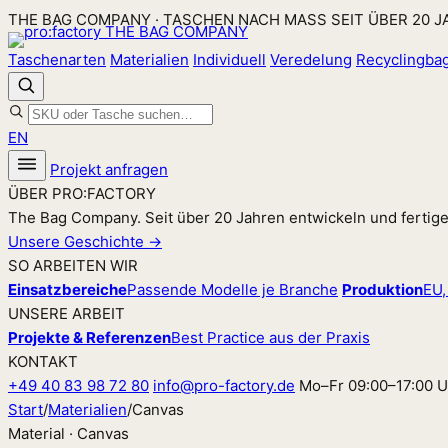
Zum
THE BAG COMPANY · TASCHEN NACH MASS SEIT ÜBER 20 
Inhalt
Taschenarten
Materialien
Individuell
Veredelung
Recyclingba
springen
EN
Projekt anfragen
ÜBER PRO:FACTORY
The Bag Company. Seit über 20 Jahren entwickeln und fertig
Unsere Geschichte →
SO ARBEITEN WIR
Einsatzbereiche
Passende Modelle je Branche
Produktion
EU,
UNSERE ARBEIT
Projekte & Referenzen
Best Practice aus der Praxis
KONTAKT
+49 40 83 98 72 80
info@pro-factory.de
Mo–Fr 09:00–17:00 U
Start
/
Materialien
/
Canvas
Material · Canvas