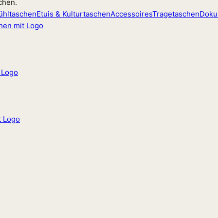
chen.
ühltaschen
Etuis & Kulturtaschen
Accessoires
Tragetaschen
Doku