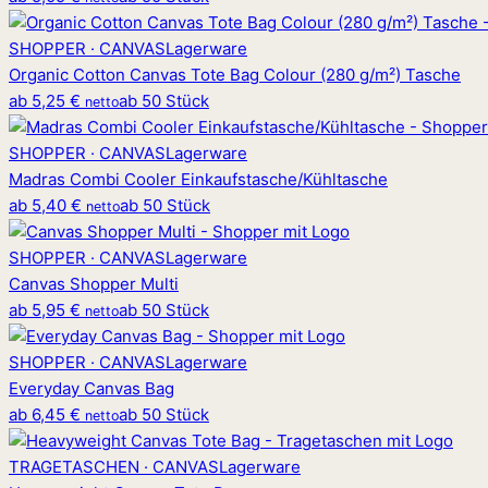
SHOPPER · CANVAS
Lagerware
Organic Cotton Canvas Tote Bag Colour (280 g/m²) Tasche
ab
5,25 €
ab 50 Stück
netto
SHOPPER · CANVAS
Lagerware
Madras Combi Cooler Einkaufstasche/Kühltasche
ab
5,40 €
ab 50 Stück
netto
SHOPPER · CANVAS
Lagerware
Canvas Shopper Multi
ab
5,95 €
ab 50 Stück
netto
SHOPPER · CANVAS
Lagerware
Everyday Canvas Bag
ab
6,45 €
ab 50 Stück
netto
TRAGETASCHEN · CANVAS
Lagerware