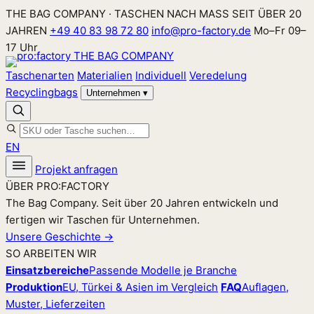
Zum
THE BAG COMPANY · TASCHEN NACH MASS SEIT ÜBER 20
Inhalt
JAHREN
+49 40 83 98 72 80
info@pro-factory.de
Mo–Fr 09–
springen
17 Uhr
Taschenarten
Materialien
Individuell
Veredelung
Recyclingbags
Unternehmen
▾
EN
Projekt anfragen
ÜBER PRO:FACTORY
The Bag Company. Seit über 20 Jahren entwickeln und
fertigen wir Taschen für Unternehmen.
Unsere Geschichte →
SO ARBEITEN WIR
Einsatzbereiche
Passende Modelle je Branche
Produktion
EU, Türkei & Asien im Vergleich
FAQ
Auflagen,
Muster, Lieferzeiten