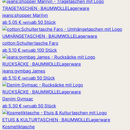
TRAGETASCHEN · BAUMWOLLE
Lagerware
jeans
:
shopper Marilyn
ab
5,05 €
ab 50 Stück
netto
UMHÄNGETASCHEN · BAUMWOLLE
Lagerware
cotton
:
Schultertasche Faro
ab
5,10 €
ab 100 Stück
netto
RUCKSÄCKE · BAUMWOLLE
Lagerware
jeans
:
gymbag James
ab
5,10 €
ab 50 Stück
netto
RUCKSÄCKE · BAUMWOLLE
Lagerware
Denim Gymsac
ab
5,30 €
ab 50 Stück
netto
ETUIS & KULTURTASCHEN · BAUMWOLLE
Lagerware
Kosmetiktasche