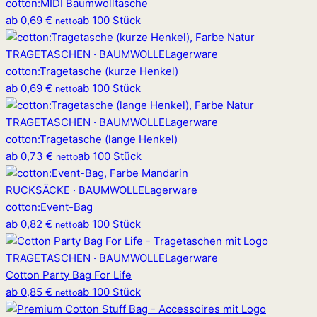
cotton
:
MIDI Baumwolltasche
ab
0,69 €
ab 100 Stück
netto
TRAGETASCHEN · BAUMWOLLE
Lagerware
cotton
:
Tragetasche (kurze Henkel)
ab
0,69 €
ab 100 Stück
netto
TRAGETASCHEN · BAUMWOLLE
Lagerware
cotton
:
Tragetasche (lange Henkel)
ab
0,73 €
ab 100 Stück
netto
RUCKSÄCKE · BAUMWOLLE
Lagerware
cotton
:
Event-Bag
ab
0,82 €
ab 100 Stück
netto
TRAGETASCHEN · BAUMWOLLE
Lagerware
Cotton Party Bag For Life
ab
0,85 €
ab 100 Stück
netto