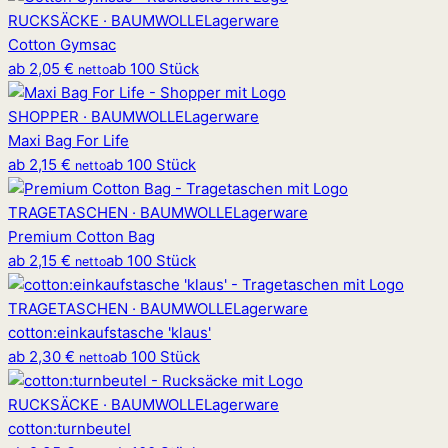
RUCKSÄCKE · BAUMWOLLE
Lagerware
Cotton Gymsac
ab
2,05 €
ab 100 Stück
netto
SHOPPER · BAUMWOLLE
Lagerware
Maxi Bag For Life
ab
2,15 €
ab 100 Stück
netto
TRAGETASCHEN · BAUMWOLLE
Lagerware
Premium Cotton Bag
ab
2,15 €
ab 100 Stück
netto
TRAGETASCHEN · BAUMWOLLE
Lagerware
cotton
:
einkaufstasche 'klaus'
ab
2,30 €
ab 100 Stück
netto
RUCKSÄCKE · BAUMWOLLE
Lagerware
cotton
:
turnbeutel