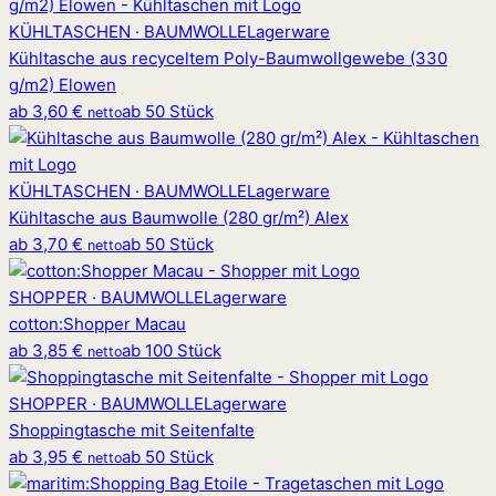
KÜHLTASCHEN · BAUMWOLLE
Lagerware
Kühltasche aus recyceltem Poly-Baumwollgewebe (330
g/m2) Elowen
ab
3,60 €
ab 50 Stück
netto
KÜHLTASCHEN · BAUMWOLLE
Lagerware
Kühltasche aus Baumwolle (280 gr/m²) Alex
ab
3,70 €
ab 50 Stück
netto
SHOPPER · BAUMWOLLE
Lagerware
cotton
:
Shopper Macau
ab
3,85 €
ab 100 Stück
netto
SHOPPER · BAUMWOLLE
Lagerware
Shoppingtasche mit Seitenfalte
ab
3,95 €
ab 50 Stück
netto