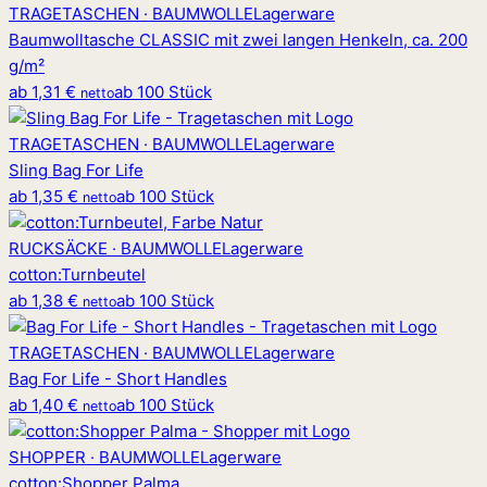
TRAGETASCHEN · BAUMWOLLE
Lagerware
Baumwolltasche CLASSIC mit zwei langen Henkeln, ca. 200
g/m²
ab
1,31 €
ab 100 Stück
netto
TRAGETASCHEN · BAUMWOLLE
Lagerware
Sling Bag For Life
ab
1,35 €
ab 100 Stück
netto
RUCKSÄCKE · BAUMWOLLE
Lagerware
cotton
:
Turnbeutel
ab
1,38 €
ab 100 Stück
netto
TRAGETASCHEN · BAUMWOLLE
Lagerware
Bag For Life - Short Handles
ab
1,40 €
ab 100 Stück
netto
SHOPPER · BAUMWOLLE
Lagerware
cotton
:
Shopper Palma