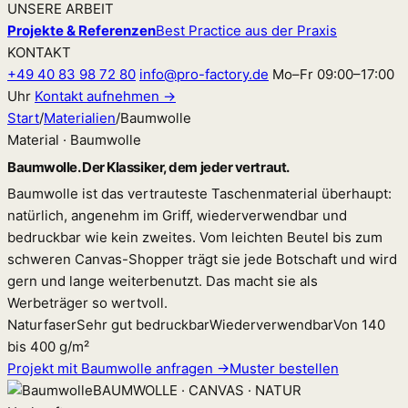
UNSERE ARBEIT
Projekte & Referenzen
Best Practice aus der Praxis
KONTAKT
+49 40 83 98 72 80
info@pro-factory.de
Mo–Fr 09:00–17:00
Uhr
Kontakt aufnehmen →
Start
/
Materialien
/
Baumwolle
Material · Baumwolle
Baumwolle. Der Klassiker, dem jeder vertraut.
Baumwolle ist das vertrauteste Taschenmaterial überhaupt:
natürlich, angenehm im Griff, wiederverwendbar und
bedruckbar wie kein zweites. Vom leichten Beutel bis zum
schweren Canvas-Shopper trägt sie jede Botschaft und wird
gern und lange weiterbenutzt. Das macht sie als
Werbeträger so wertvoll.
Naturfaser
Sehr gut bedruckbar
Wiederverwendbar
Von 140
bis 400 g/m²
Projekt mit Baumwolle anfragen →
Muster bestellen
BAUMWOLLE · CANVAS · NATUR