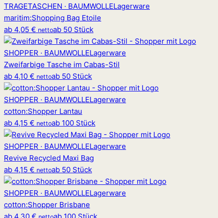
TRAGETASCHEN · BAUMWOLLE
Lagerware
maritim
:
Shopping Bag Etoile
ab
4,05 €
ab 50 Stück
netto
SHOPPER · BAUMWOLLE
Lagerware
Zweifarbige Tasche im Cabas-Stil
ab
4,10 €
ab 50 Stück
netto
SHOPPER · BAUMWOLLE
Lagerware
cotton
:
Shopper Lantau
ab
4,15 €
ab 100 Stück
netto
SHOPPER · BAUMWOLLE
Lagerware
Revive Recycled Maxi Bag
ab
4,15 €
ab 50 Stück
netto
SHOPPER · BAUMWOLLE
Lagerware
cotton
:
Shopper Brisbane
ab
4,30 €
ab 100 Stück
netto