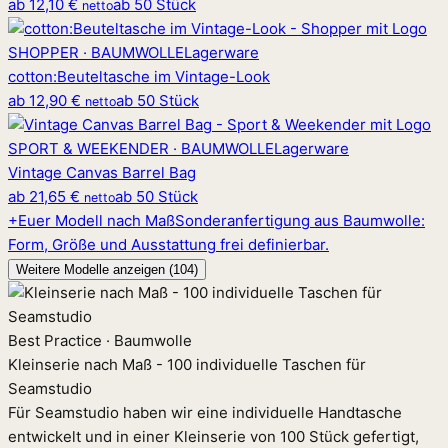
ab
12,10 €
ab 50 Stück
netto
SHOPPER · BAUMWOLLE
Lagerware
cotton
:
Beuteltasche im Vintage-Look
ab
12,90 €
ab 50 Stück
netto
SPORT & WEEKENDER · BAUMWOLLE
Lagerware
Vintage Canvas Barrel Bag
ab
21,65 €
ab 50 Stück
netto
+
Euer Modell nach Maß
Sonderanfertigung aus Baumwolle:
Form, Größe und Ausstattung frei definierbar.
Weitere Modelle anzeigen (104)
Best Practice · Baumwolle
Kleinserie nach Maß - 100 individuelle Taschen für
Seamstudio
Für Seamstudio haben wir eine individuelle Handtasche
entwickelt und in einer Kleinserie von 100 Stück gefertigt,