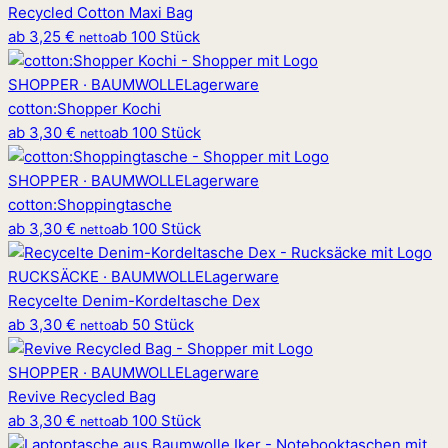
Recycled Cotton Maxi Bag
ab
3,25 €
ab 100 Stück
netto
SHOPPER · BAUMWOLLE
Lagerware
cotton
:
Shopper Kochi
ab
3,30 €
ab 100 Stück
netto
SHOPPER · BAUMWOLLE
Lagerware
cotton
:
Shoppingtasche
ab
3,30 €
ab 100 Stück
netto
RUCKSÄCKE · BAUMWOLLE
Lagerware
Recycelte Denim-Kordeltasche Dex
ab
3,30 €
ab 50 Stück
netto
SHOPPER · BAUMWOLLE
Lagerware
Revive Recycled Bag
ab
3,30 €
ab 100 Stück
netto