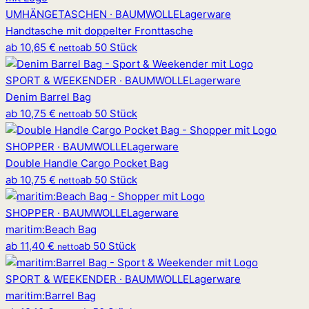
UMHÄNGETASCHEN · BAUMWOLLE
Lagerware
Handtasche mit doppelter Fronttasche
ab
10,65 €
ab 50 Stück
netto
SPORT & WEEKENDER · BAUMWOLLE
Lagerware
Denim Barrel Bag
ab
10,75 €
ab 50 Stück
netto
SHOPPER · BAUMWOLLE
Lagerware
Double Handle Cargo Pocket Bag
ab
10,75 €
ab 50 Stück
netto
SHOPPER · BAUMWOLLE
Lagerware
maritim
:
Beach Bag
ab
11,40 €
ab 50 Stück
netto
SPORT & WEEKENDER · BAUMWOLLE
Lagerware
maritim
:
Barrel Bag