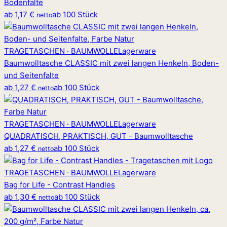
Bodenfalte
ab
1,17 €
ab 100 Stück
netto
TRAGETASCHEN · BAUMWOLLE
Lagerware
Baumwolltasche CLASSIC mit zwei langen Henkeln, Boden-
und Seitenfalte
ab
1,27 €
ab 100 Stück
netto
TRAGETASCHEN · BAUMWOLLE
Lagerware
QUADRATISCH, PRAKTISCH, GUT - Baumwolltasche
ab
1,27 €
ab 100 Stück
netto
TRAGETASCHEN · BAUMWOLLE
Lagerware
Bag for Life - Contrast Handles
ab
1,30 €
ab 100 Stück
netto