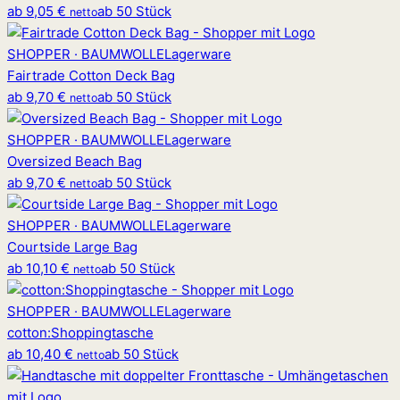
ab
9,05 €
ab 50 Stück
netto
SHOPPER · BAUMWOLLE
Lagerware
Fairtrade Cotton Deck Bag
ab
9,70 €
ab 50 Stück
netto
SHOPPER · BAUMWOLLE
Lagerware
Oversized Beach Bag
ab
9,70 €
ab 50 Stück
netto
SHOPPER · BAUMWOLLE
Lagerware
Courtside Large Bag
ab
10,10 €
ab 50 Stück
netto
SHOPPER · BAUMWOLLE
Lagerware
cotton
:
Shoppingtasche
ab
10,40 €
ab 50 Stück
netto