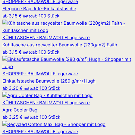
SHOPPER · BAUMWOLLE
Lagerware
Elegance Bag Jute-Einkaufstasche
ab
3,15 €
ab 100 Stück
netto
KÜHLTASCHEN · BAUMWOLLE
Lagerware
Kühltasche aus recycelter Baumwolle (220g/m2) Faith
ab
3,15 €
ab 100 Stück
netto
SHOPPER · BAUMWOLLE
Lagerware
Einkaufstasche Baumwolle (280 g/m²) Hugh
ab
3,20 €
ab 100 Stück
netto
KÜHLTASCHEN · BAUMWOLLE
Lagerware
Agra Cooler Bag
ab
3,25 €
ab 100 Stück
netto
SHOPPER · BAUMWOLLE
Lagerware