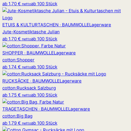
ab
1,70 €
ab 100 Stück
netto
ETUIS & KULTURTASCHEN · BAUMWOLLE
Lagerware
Jute-Kosmetiktasche Julian
ab
1,70 €
ab 100 Stück
netto
SHOPPER · BAUMWOLLE
Lagerware
cotton
:
Shopper
ab
1,74 €
ab 100 Stück
netto
RUCKSÄCKE · BAUMWOLLE
Lagerware
cotton
:
Rucksack Salzburg
ab
1,75 €
ab 100 Stück
netto
TRAGETASCHEN · BAUMWOLLE
Lagerware
cotton
:
Big Bag
ab
1,79 €
ab 100 Stück
netto