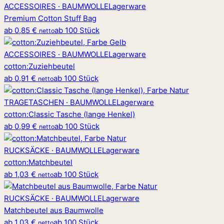
ACCESSOIRES · BAUMWOLLE
Lagerware
Premium Cotton Stuff Bag
ab
0,85 €
ab 100 Stück
netto
ACCESSOIRES · BAUMWOLLE
Lagerware
cotton
:
Zuziehbeutel
ab
0,91 €
ab 100 Stück
netto
TRAGETASCHEN · BAUMWOLLE
Lagerware
cotton
:
Classic Tasche (lange Henkel)
ab
0,99 €
ab 100 Stück
netto
RUCKSÄCKE · BAUMWOLLE
Lagerware
cotton
:
Matchbeutel
ab
1,03 €
ab 100 Stück
netto
RUCKSÄCKE · BAUMWOLLE
Lagerware
Matchbeutel aus Baumwolle
ab
1,03 €
ab 100 Stück
netto