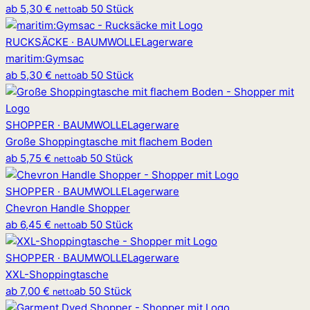
ab
5,30 €
ab 50 Stück
netto
RUCKSÄCKE · BAUMWOLLE
Lagerware
maritim
:
Gymsac
ab
5,30 €
ab 50 Stück
netto
SHOPPER · BAUMWOLLE
Lagerware
Große Shoppingtasche mit flachem Boden
ab
5,75 €
ab 50 Stück
netto
SHOPPER · BAUMWOLLE
Lagerware
Chevron Handle Shopper
ab
6,45 €
ab 50 Stück
netto
SHOPPER · BAUMWOLLE
Lagerware
XXL-Shoppingtasche
ab
7,00 €
ab 50 Stück
netto