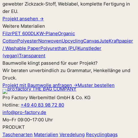
gewebter Zickzack-Stoff, Weblabel, komplette Fertigung in
der EU.
Projekt ansehen →
Weitere Materialien
Filz
rPET 600D
LKW-Plane
Organic
Cotton
Polyester
Nonwoven
Upcycling
Canvas
Jute
Kraftpapier
/ Washable Paper
Polyurethan (PU)
Kunstleder
(vegan)
Transparent
Baumwolle klingt passend für euer Projekt?
Wir beraten unverbindlich zu Grammatur, Henkellänge und
Druck.
Projekt mit Baumwolle anfragen →
Muster bestellen
Pro Factory Werbemittel GmbH & Co. KG
Hotline:
+49 40 83 98 72 80
info@pro-factory.de
Mo–Fr 09:00–17:00 Uhr
PRODUKT
Taschenarten
Materialien
Veredelung
Recyclingbags