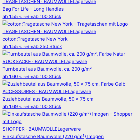
TRAGETASCHEN · BAUMWOLLE
Lagerware
Bag For Life - Long Handles
ab
1,55 €
ab 100 Stück
netto
TRAGETASCHEN · BAUMWOLLE
Lagerware
cotton
:
Tragetasche New York
ab
1,55 €
ab 250 Stück
netto
RUCKSÄCKE · BAUMWOLLE
Lagerware
Turnbeutel aus Baumwolle, ca. 200 g/m²
ab
1,60 €
ab 100 Stück
netto
ACCESSOIRES · BAUMWOLLE
Lagerware
Zuziehbeutel aus Baumwolle, 50 x 75 cm
ab
1,69 €
ab 100 Stück
netto
SHOPPER · BAUMWOLLE
Lagerware
Einkaufstasche Baumwolle (220 g/m²) Imogen