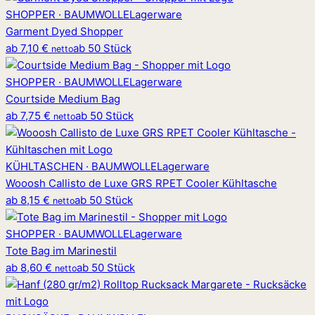
SHOPPER · BAUMWOLLE
Lagerware
Garment Dyed Shopper
ab
7,10 €
ab 50 Stück
netto
SHOPPER · BAUMWOLLE
Lagerware
Courtside Medium Bag
ab
7,75 €
ab 50 Stück
netto
KÜHLTASCHEN · BAUMWOLLE
Lagerware
Wooosh Callisto de Luxe GRS RPET Cooler Kühltasche
ab
8,15 €
ab 50 Stück
netto
SHOPPER · BAUMWOLLE
Lagerware
Tote Bag im Marinestil
ab
8,60 €
ab 50 Stück
netto