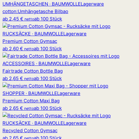
UMHÄNGETASCHEN · BAUMWOLLE
Lagerware
cotton
:
Umhängetasche Bilbao
ab
2,45 €
ab 100 Stück
netto
RUCKSÄCKE · BAUMWOLLE
Lagerware
Premium Cotton Gymsac
ab
2,60 €
ab 100 Stück
netto
ACCESSOIRES · BAUMWOLLE
Lagerware
Fairtrade Cotton Bottle Bag
ab
2,65 €
ab 100 Stück
netto
SHOPPER · BAUMWOLLE
Lagerware
Premium Cotton Maxi Bag
ab
2,65 €
ab 100 Stück
netto
RUCKSÄCKE · BAUMWOLLE
Lagerware
Recycled Cotton Gymsac
ab
2,65 €
ab 100 Stück
netto