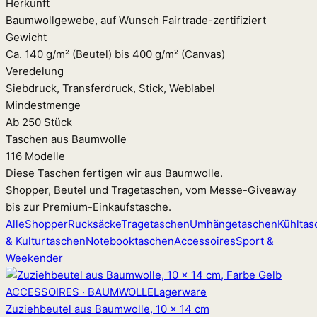
Herkunft
Baumwollgewebe, auf Wunsch Fairtrade-zertifiziert
Gewicht
Ca. 140 g/m² (Beutel) bis 400 g/m² (Canvas)
Veredelung
Siebdruck, Transferdruck, Stick, Weblabel
Mindestmenge
Ab 250 Stück
Taschen aus Baumwolle
116 Modelle
Diese Taschen fertigen wir aus Baumwolle.
Shopper, Beutel und Tragetaschen, vom Messe-Giveaway
bis zur Premium-Einkaufstasche.
Alle
Shopper
Rucksäcke
Tragetaschen
Umhängetaschen
Kühltas
& Kulturtaschen
Notebooktaschen
Accessoires
Sport &
Weekender
ACCESSOIRES · BAUMWOLLE
Lagerware
Zuziehbeutel aus Baumwolle, 10 x 14 cm