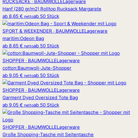
RUCKSÄCKE · BAUMWOLLE
Lagerware
Hanf (280 gr/m2) Rolltop Rucksack Margarete
ab
8,65 €
ab 50 Stück
netto
SPORT & WEEKENDER · BAUMWOLLE
Lagerware
maritim
:
Odeon Bag
ab
8,65 €
ab 50 Stück
netto
SHOPPER · BAUMWOLLE
Lagerware
cotton
:
Baumwoll-Jute-Shopper
ab
9,05 €
ab 50 Stück
netto
SHOPPER · BAUMWOLLE
Lagerware
Garment Dyed Oversized Tote Bag
ab
9,05 €
ab 50 Stück
netto
SHOPPER · BAUMWOLLE
Lagerware
Große Shopping-Tasche mit Seitentasche