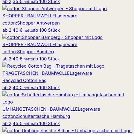
ab
2,35 €
ab 100 Stück
netto
SHOPPER · BAUMWOLLE
Lagerware
cotton
:
Shopper Antwerpen
ab
2,40 €
ab 100 Stück
netto
SHOPPER · BAUMWOLLE
Lagerware
cotton
:
Shopper Bamberg
ab
2,40 €
ab 100 Stück
netto
TRAGETASCHEN · BAUMWOLLE
Lagerware
Recycled Cotton Bag
ab
2,40 €
ab 100 Stück
netto
UMHÄNGETASCHEN · BAUMWOLLE
Lagerware
cotton
:
Schultertasche Hamburg
ab
2,45 €
ab 100 Stück
netto