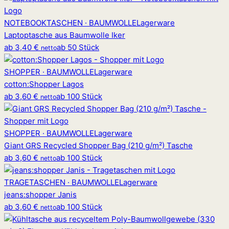
NOTEBOOKTASCHEN · BAUMWOLLE
Lagerware
Laptoptasche aus Baumwolle Iker
ab
3,40 €
ab 50 Stück
netto
SHOPPER · BAUMWOLLE
Lagerware
cotton
:
Shopper Lagos
ab
3,60 €
ab 100 Stück
netto
SHOPPER · BAUMWOLLE
Lagerware
Giant GRS Recycled Shopper Bag (210 g/m²) Tasche
ab
3,60 €
ab 100 Stück
netto
TRAGETASCHEN · BAUMWOLLE
Lagerware
jeans
:
shopper Janis
ab
3,60 €
ab 100 Stück
netto