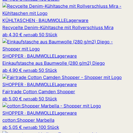
KÜHLTASCHEN · BAUMWOLLE
Lagerware
Recycelte Denim-Kühltasche mit Rollverschluss Mira
ab
4,30 €
ab 50 Stück
netto
SHOPPER · BAUMWOLLE
Lagerware
Einkaufstasche aus Baumwolle (280 g/m2) Diego
ab
4,90 €
ab 50 Stück
netto
SHOPPER · BAUMWOLLE
Lagerware
Fairtrade Cotton Camden Shopper
ab
5,00 €
ab 50 Stück
netto
SHOPPER · BAUMWOLLE
Lagerware
cotton
:
Shopper Marbella
ab
5,05 €
ab 100 Stück
netto