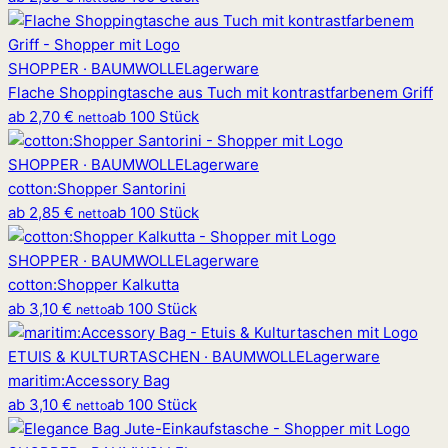
SHOPPER · BAUMWOLLE
Lagerware
Flache Shoppingtasche aus Tuch mit kontrastfarbenem Griff
ab
2,70 €
ab 100 Stück
netto
SHOPPER · BAUMWOLLE
Lagerware
cotton
:
Shopper Santorini
ab
2,85 €
ab 100 Stück
netto
SHOPPER · BAUMWOLLE
Lagerware
cotton
:
Shopper Kalkutta
ab
3,10 €
ab 100 Stück
netto
ETUIS & KULTURTASCHEN · BAUMWOLLE
Lagerware
maritim
:
Accessory Bag
ab
3,10 €
ab 100 Stück
netto