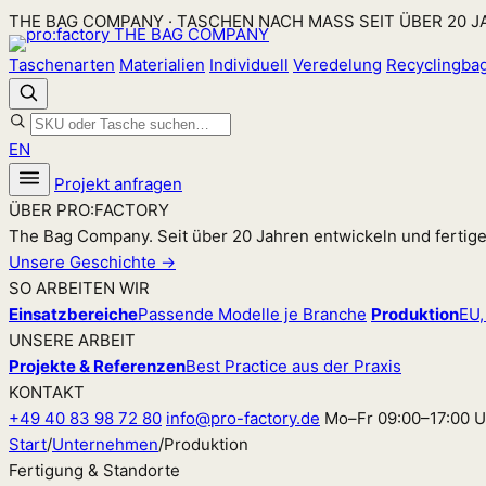
Zum
THE BAG COMPANY · TASCHEN NACH MASS SEIT ÜBER 20 
Inhalt
Taschenarten
Materialien
Individuell
Veredelung
Recyclingba
springen
EN
Projekt anfragen
ÜBER PRO:FACTORY
The Bag Company. Seit über 20 Jahren entwickeln und fertig
Unsere Geschichte →
SO ARBEITEN WIR
Einsatzbereiche
Passende Modelle je Branche
Produktion
EU,
UNSERE ARBEIT
Projekte & Referenzen
Best Practice aus der Praxis
KONTAKT
+49 40 83 98 72 80
info@pro-factory.de
Mo–Fr 09:00–17:00 U
Start
/
Unternehmen
/
Produktion
Fertigung & Standorte